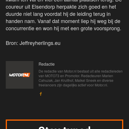
coureur uit Elsendorp herpakte zich goed en het
duurde niet lang voordat hij de leiding terug in
handen nam. Vanaf dat moment liep hij weg bij de
concurrentie en won hij met een grote voorsprong.
Bron: Jeffreyherlings.eu
Redactie
De redactie van Motor.nl bestaat uit alle redactieleden
van MOTO73 en Promotor. Redacteuren Marien
Cahuzak, Jan Kruithof, Maikel Sneek en diverse
freelancers zijn dagelijks actief voor Motor.nl.