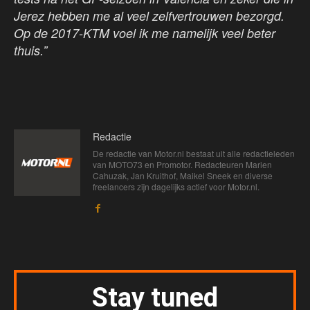
Jerez hebben me al veel zelfvertrouwen bezorgd.
Op de 2017-KTM voel ik me namelijk veel beter
thuis.”
Redactie
De redactie van Motor.nl bestaat uit alle redactieleden
van MOTO73 en Promotor. Redacteuren Marien
Cahuzak, Jan Kruithof, Maikel Sneek en diverse
freelancers zijn dagelijks actief voor Motor.nl.
Stay tuned