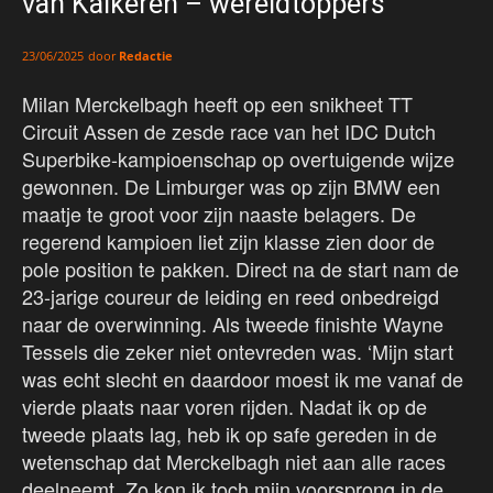
van Kalkeren – wereldtoppers
door
Redactie
23/06/2025
Milan Merckelbagh heeft op een snikheet TT
Circuit Assen de zesde race van het IDC Dutch
Superbike-kampioenschap op overtuigende wijze
gewonnen. De Limburger was op zijn BMW een
maatje te groot voor zijn naaste belagers. De
regerend kampioen liet zijn klasse zien door de
pole position te pakken. Direct na de start nam de
23-jarige coureur de leiding en reed onbedreigd
naar de overwinning. Als tweede finishte Wayne
Tessels die zeker niet ontevreden was. ‘Mijn start
was echt slecht en daardoor moest ik me vanaf de
vierde plaats naar voren rijden. Nadat ik op de
tweede plaats lag, heb ik op safe gereden in de
wetenschap dat Merckelbagh niet aan alle races
deelneemt. Zo kon ik toch mijn voorsprong in de