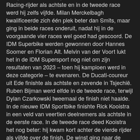
Racing-rijder als achtste en in de tweede race
werd hij zelfs vijfde. Milan Merckelbagh
kwalificeerde zich één plek beter dan Smits, maar
ging in beide races onderuit, nadat hij in de
voorgaande vier races wel goed had gescoord. De
IDM Superbike werden gewonnen door Hannes
Soomer en Florian Alt. Melvin van der Voort lukt
het in de IDM Supersport nog niet om zijn
resultaten van 2023 – toen hij kampioen werd in
deze categorie – te evenaren. De Ducati-coureur
uit Ede finishte als achtste en zevende in Tsjechië.
Ruben Bijman werd elfde in de tweede race, terwijl
Dylan Czarkowski tweemaal de finish niet haalde.
In de nieuwe IDM Sportbike finishte Rick Kooistra
in een veld van veertien deelnemers als achtste in
de eerste race. In de tweede race deed Kooistra
het nog beter: hij kwam kort achter de vierde rijder
als vijfde over de finish. De winst ging naar de