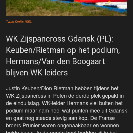
Twan Smits (85).
WK Zijspancross Gdansk (PL):
Keuben/Rietman op het podium,
Hermans/Van den Boogaart
blijven WK-leiders
Justin Keuben/Dion Rietman hebben tijdens het
WK Zijspancross in Polen de derde plek gepakt in
de einduitslag. WK-leider Hermans viel buiten het
podium maar nam heel wat punten mee uit Gdansk
en gaat nog steeds stevig aan kop. De Franse
broers Prunier waren ongenaakbaar en wonnen
beide heats. In de eerste heat hadden zij in het