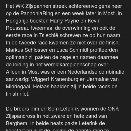
Het WK Zijspannen streek achtereenvolgens neer
op de PannoniaRing en een week later in Most. In
Hongarije boekten Harry Payne en Kevin
Rousseau tweemaal de overwinning en ook de
eerste race in Tsjechië schreven ze op hun naam.
In de tweede race kwamen ze niet over de finish.
Markus Schlosser en Luca Schmidt profiteerden
optimaal: zij pakten de zege en namen daarmee
de leiding in het wereldkampioenschap over.
Alleen in Most was er een Nederlandse combinatie
aanwezig: Wiggert Kranenburg en Jermaine van
Middegaal. Helaas haalden zij in beide races de
finish niet.
De broers Tim en Sem Leferink wonnen de ONK
Zijspancross in het zware en hete zand van
Berghem. In beide heats pakte Leferink de
kopstart en wist de leiding de gehele race te