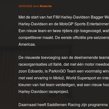
door
Redactie
24/03/2026
Met de start van het FIM Harley-Davidson Bagger Wo
Harley-Davidson en de MotoGP Sports Entertainment
Een nieuw team en twee rijders zijn toegevoegd, wa
competitiever maakt. De eerste officiële pre-seizoens
Americas.
De nieuwste toevoeging aan de deelnemende teams
raceorganisaties uit Italië, dat met één motor meedoe
zoon Edoardo, is ParkinGO Team een voormalig win
met veel ervaring in Moto2, World Supersport en inte
kleuren van het team verdedigen, wat een nieuw hoof
Harley-Davidson raceproject.
Daarnaast heeft Saddlemen Racing zijn programma ui