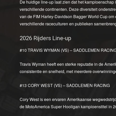
De huidige line-up laat zien dat het kampioenschap in
verschillende continenten. Deze diversiteit onderstr
van de FIM Harley-Davidson Bagger World Cup om ee
verschillende raceculturen en publieken samenbreng
2026 Rijders Line-up
#10 TRAVIS WYMAN (VS) – SADDLEMEN RACIN
Travis Wyman heeft een sterke reputatie in de Ameri
consistentie en snelheid, met meerdere overwinnin
#13 CORY WEST (VS) – SADDLEMEN RACING
Cory West is een ervaren Amerikaanse wegwedstrijde
de MotoAmerica Super Hooligan kampioenstitel in 2