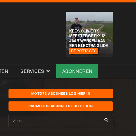
KEES OLIVIER’S
MEESTERWERK: 12
JAAR WERKEN AAN
EEN ELECTRA GLIDE
REPORTAGES
TEN
SERVICES
ABONNEREN
MOTO73 ABONNEES LOG HIER IN
PROMOTOR ABONNEES LOG HIER IN
Zoek