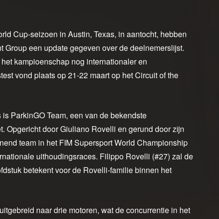
rld Cup-seizoen in Austin, Texas, in aantocht, hebben
 Group een update gegeven over de deelnemerslijst.
t het kampioenschap nog internationaler en
test vond plaats op 21-22 maart op het Circuit of the
 is ParkinGO Team, een van de bekendste
t. Opgericht door Giuliano Rovelli en gerund door zijn
nend team in het FIM Supersport World Championship
rnationale uithoudingsraces. Filippo Rovelli (#27) zal de
dstuk betekent voor de Rovelli-familie binnen het
tgebreid naar drie motoren, wat de concurrentie in het