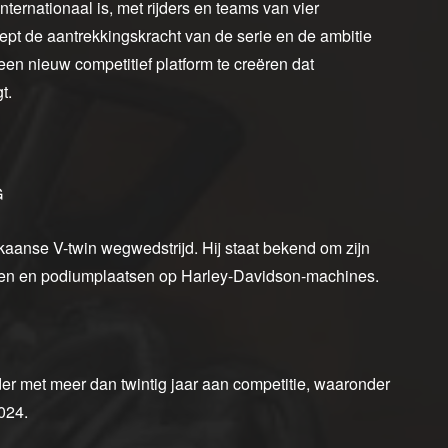
ternationaal is, met rijders en teams van vier
eept de aantrekkingskracht van de serie en de ambitie
n nieuw competitief platform te creëren dat
t.
G
kaanse V-twin wegwedstrijd. Hij staat bekend om zijn
gen en podiumplaatsen op Harley-Davidson-machines.
r met meer dan twintig jaar aan competitie, waaronder
024.