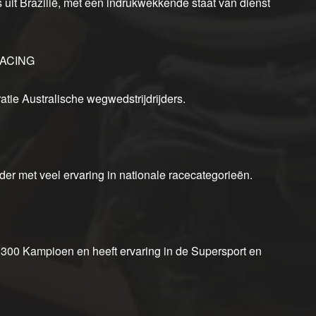
 uit Brazilië, met een indrukwekkende staat van dienst
RACING
ie Australische wegwedstrijdrijders.
er met veel ervaring in nationale racecategorieën.
 300 Kampioen en heeft ervaring in de Supersport en