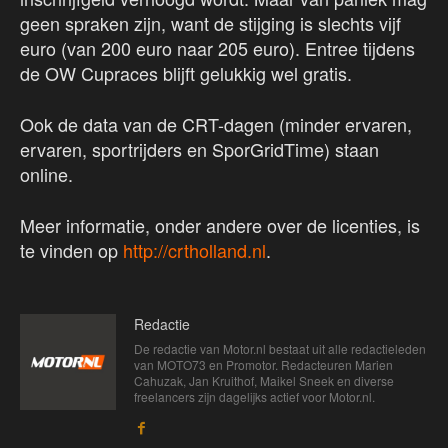
geen spraken zijn, want de stijging is slechts vijf
euro (van 200 euro naar 205 euro). Entree tijdens
de OW Cupraces blijft gelukkig wel gratis.
Ook de data van de CRT-dagen (minder ervaren,
ervaren, sportrijders en SporGridTime) staan
online.
Meer informatie, onder andere over de licenties, is
te vinden op
http://crtholland.nl
.
Redactie
De redactie van Motor.nl bestaat uit alle redactieleden
van MOTO73 en Promotor. Redacteuren Marien
Cahuzak, Jan Kruithof, Maikel Sneek en diverse
freelancers zijn dagelijks actief voor Motor.nl.