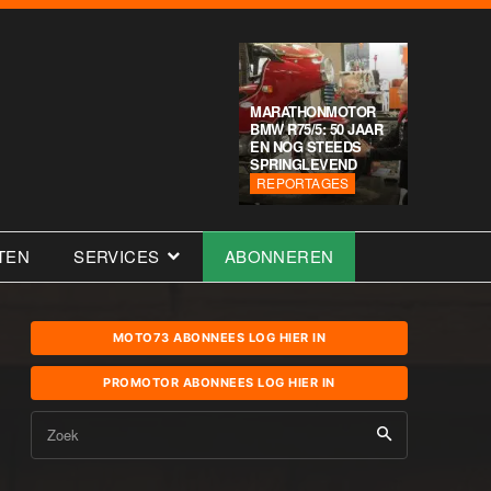
MARATHONMOTOR
BMW R75/5: 50 JAAR
EN NOG STEEDS
SPRINGLEVEND
REPORTAGES
TEN
SERVICES
ABONNEREN
MOTO73 ABONNEES LOG HIER IN
PROMOTOR ABONNEES LOG HIER IN
Zoek