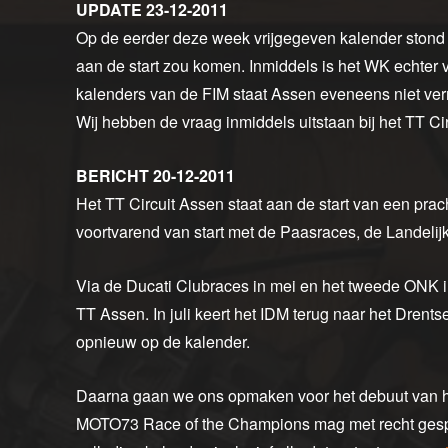
UPDATE 23-12-2011
Op de eerder deze week vrijgegeven kalender stond 
aan de start zou komen. Inmiddels is het WK echter 
kalenders van de FIM staat Assen eveneens niet verm
Wij hebben de vraag inmiddels uitstaan bij het TT Ci
BERICHT 20-12-2011
Het TT Circuit Assen staat aan de start van een prach
voortvarend van start met de Paasraces, de Landeli
Via de Ducati Clubraces in mei en het tweede ONK i
TT Assen. In juli keert het IDM terug naar het Drent
opnieuw op de kalender.
Daarna gaan we ons opmaken voor het debuut van he
MOTO73 Race of the Champions mag met recht gespr