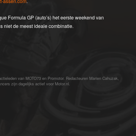
t-assen.com
.
gue Formula GP (auto’s) het eerste weekend van
ns niet de meest ideale combinatie.
redactieleden van MOTO73 en Promotor. Redacteuren Marien Cahuzak,
cers zijn dagelijks actief voor Motor.nl.