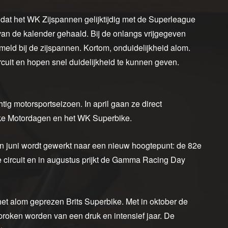
dat het WK Zijspannen gelijktijdig met de Superleague
van de kalender gehaald. Bij de onlangs vrijgegeven
eld bij de zijspannen. Kortom, onduidelijkheid alom.
rcuit en hopen snel duidelijkheid te kunnen geven.
tig motorsportseizoen. In april gaan ze direct
jke Motordagen en het WK Superbike.
n juni wordt gewerkt naar een nieuw hoogtepunt: de 82e
se circuit en in augustus prijkt de Gamma Racing Day
t alom geprezen Brits Superbike. Met in oktober de
oken worden van een druk en intensief jaar. De