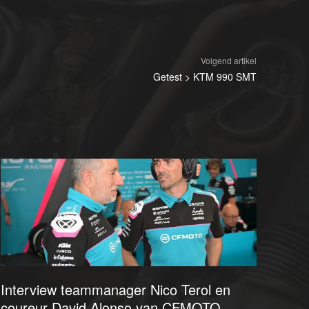
Volgend artikel
Getest > KTM 990 SMT
Interview teammanager Nico Terol en
coureur David Alonso van CFMOTO