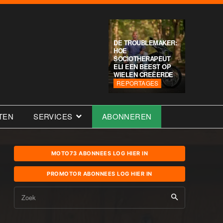
DE TROUBLEMAKER:
HOE
SOCIOTHERAPEUT
ELI EEN BEEST OP
WIELEN CREËERDE
REPORTAGES
TEN
SERVICES
ABONNEREN
MOTO73 ABONNEES LOG HIER IN
PROMOTOR ABONNEES LOG HIER IN
Zoek