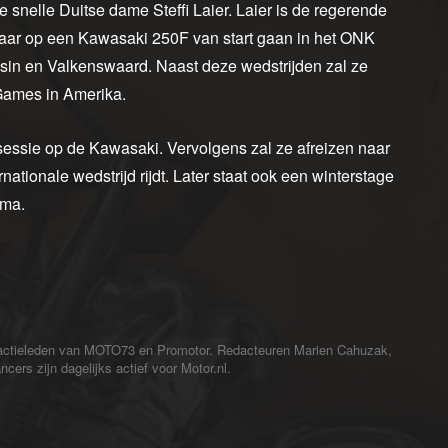
 snelle Duitse dame Steffi Laier. Laier is de regerende
jaar op een Kawasaki 250F van start gaan in het ONK
asin en Valkenswaard. Naast deze wedstrijden zal ze
-Games in Amerika.
essie op de Kawasaki. Vervolgens zal ze afreizen naar
ationale wedstrijd rijdt. Later staat ook een winterstage
mma.
redactieleden van MOTO73 en Promotor. Redacteuren Marien Cahuzak,
cers zijn dagelijks actief voor Motor.nl.