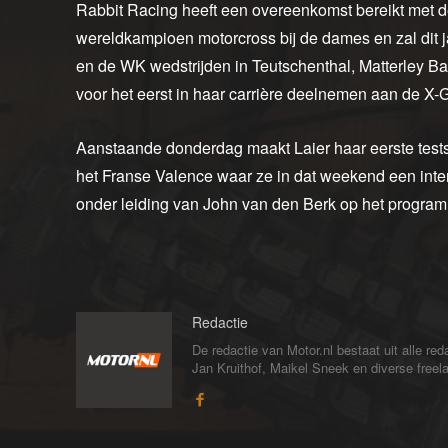
Rabbit Racing heeft een overeenkomst bereikt met de
wereldkampioen motorcross bij de dames en zal dit 
en de WK wedstrijden in Teutschenthal, Matterley B
voor het eerst in haar carrière deelnemen aan de X
Aanstaande donderdag maakt Laier haar eerste tests
het Franse Valence waar ze in dat weekend een intern
onder leiding van John van den Berk op het progra
Redactie
De redactie van Motor.nl bestaat uit alle 
Jan Kruithof, Maikel Sneek en diverse freelan