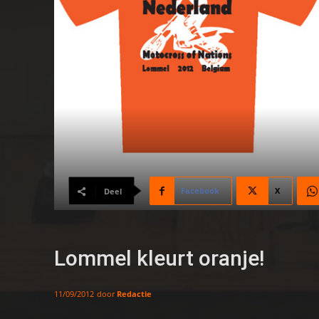
Facebook
X
Deel
Lommel kleurt oranje!
door
Redactie
11/09/2012