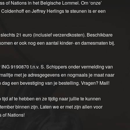
ss of Nations in het Belgische Lommel. Om ‘onze’
oldenhoff en Jeffrey Herlings te steunen is er een
r slechts 21 euro (inclusief verzendkosten). Beschikbare
 komen er ook nog een aantal kinder- en damesmaten bij.
r ING 9190870 t.n.v. S. Schippers onder vermelding van
 mailtje met je adresgegevens en nogmaals je maat naar
n dag een bevestiging van je bestelling. Vragen? Mail!
tijd af te hebben en ze tijdig naar jullie te kunnen
tember binnen zijn. Laten we er met zijn allen voor
 of Nations!