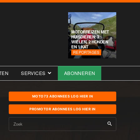
MOTORREIZEN MET
HUISDIEREN: 3
WIELEN, 2 HONDEN
EN 1 KAT
REPORTAGES
TEN
SERVICES
ABONNEREN
MOTO73 ABONNEES LOG HIER IN
PROMOTOR ABONNEES LOG HIER IN
Zoek