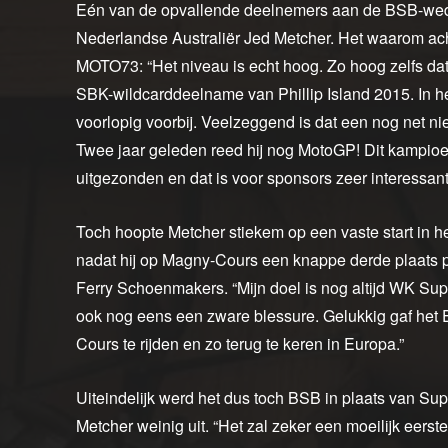
Eén van de opvallende deelnemers aan de BSB-wedst
Nederlandse Australiër Jed Metcher. Het waarom ach
MOTO73: “Het niveau is echt hoog. Zo hoog zelfs dat
SBK-wildcarddeelname van Phillip Island 2015. In he
voorlopig voorbij. Veelzeggend is dat een nog net ni
Twee jaar geleden reed hij nog MotoGP! Dit kampioe
uitgezonden en dat is voor sponsors zeer interessant
Toch hoopte Metcher stiekem op een vaste start in he
nadat hij op Magny-Cours een knappe derde plaats
Ferry Schoenmakers. “Mijn doel is nog altijd WK Sup
ook nog eens een zware blessure. Gelukkig gaf het
Cours te rijden en zo terug te keren in Europa.”
Uiteindelijk werd het dus toch BSB in plaats van S
Metcher weinig uit. “Het zal zeker een moeilijk eerst