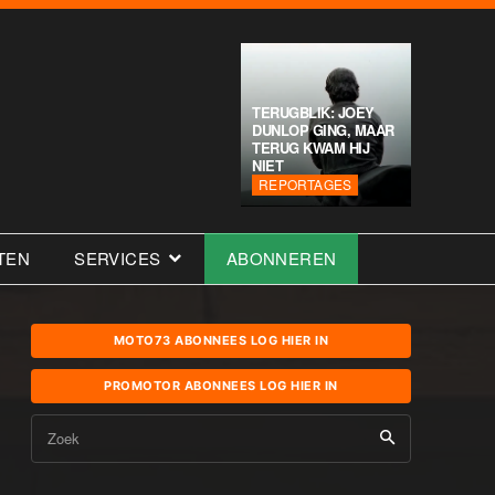
TERUGBLIK: JOEY
DUNLOP GING, MAAR
TERUG KWAM HIJ
NIET
REPORTAGES
TEN
SERVICES
ABONNEREN
MOTO73 ABONNEES LOG HIER IN
PROMOTOR ABONNEES LOG HIER IN
Zoek