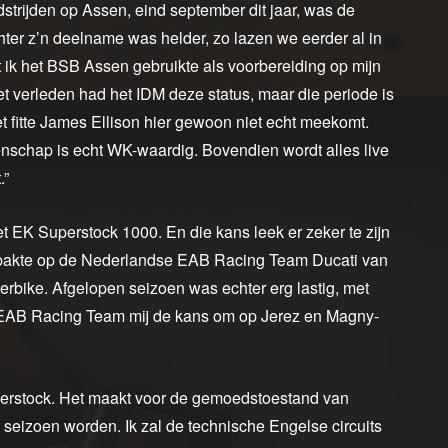
rijden op Assen, eind september dit jaar, was de
ter z’n deelname was helder, zo lazen we eerder al in
 ik het BSB Assen gebruikte als voorbereiding op mijn
t verleden had het IDM deze status, maar die periode is
et fitte James Ellison hier gewoon niet echt meekomt.
nschap is echt WK-waardig. Bovendien wordt alles live
.”
t EK Superstock 1000. En die kans leek er zeker te zijn
 pakte op de Nederlandse EAB Racing Team Ducati van
erbike. Afgelopen seizoen was echter erg lastig, met
 EAB Racing Team mij de kans om op Jerez en Magny-
uperstock. Het maakt voor de gemoedstoestand van
e seizoen worden. Ik zal de technische Engelse circuits