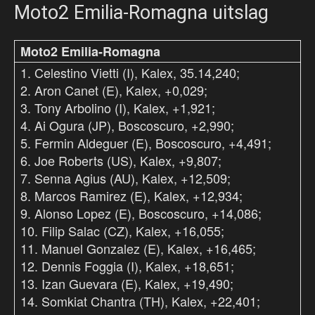
Moto2 Emilia-Romagna uitslag
Moto2 Emilia-Romagna
1. Celestino Vietti (I), Kalex, 35.14,240;
2. Aron Canet (E), Kalex, +0,029;
3. Tony Arbolino (I), Kalex, +1,921;
4. Ai Ogura (JP), Boscoscuro, +2,990;
5. Fermin Aldeguer (E), Boscoscuro, +4,491;
6. Joe Roberts (US), Kalex, +9,807;
7. Senna Agius (AU), Kalex, +12,509;
8. Marcos Ramirez (E), Kalex, +12,934;
9. Alonso Lopez (E), Boscoscuro, +14,086;
10. Filip Salac (CZ), Kalex, +16,055;
11. Manuel Gonzalez (E), Kalex, +16,465;
12. Dennis Foggia (I), Kalex, +18,651;
13. Izan Guevara (E), Kalex, +19,490;
14. Somkiat Chantra (TH), Kalex, +22,401;