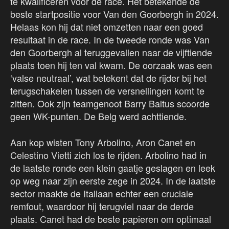
te kwalificeren voor de race. Het betekende de
beste startpositie voor Van den Goorbergh in 2024.
Helaas kon hij dat niet omzetten naar een goed
resultaat in de race. In de tweede ronde was Van
den Goorbergh al teruggevallen naar de vijftiende
plaats toen hij ten val kwam. De oorzaak was een
‘valse neutraal’, wat betekent dat de rijder bij het
terugschakelen tussen de versnellingen komt te
zitten. Ook zijn teamgenoot Barry Baltus scoorde
geen WK-punten. De Belg werd achttiende.
Aan kop wisten Tony Arbolino, Aron Canet en
Celestino Vietti zich los te rijden. Arbolino had in
de laatste ronde een klein gaatje geslagen en leek
op weg naar zijn eerste zege in 2024. In de laatste
sector maakte de Italiaan echter een cruciale
remfout, waardoor hij terugviel naar de derde
plaats. Canet had de beste papieren om optimaal