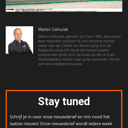
Marien Cahuzak
Marien Cahuzak, geboren op 3 juni 1982, was amper
twee maanden oud toen hij voor het eerst met zijn
vader naar de Citadel van Namen ging voor de
Belgische cross-GP. Vanaf dat moment spelen
motoren een grote rol in zijn leven en die rol is als
hoofdredacteur alleen maar groter geworden. Houdt
ook van veldrijden trouwens.
Stay tuned
Schrijf je in voor onze nieuwsbrief en mis nooit het
laatste nieuws! Onze nieuwsbrief wordt iedere week