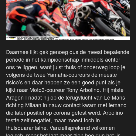
Daarmee lijkt gek genoeg dus de meest bepalende
periode in het kampioenschap inmiddels achter
ons te liggen, want juist thuis of onderweg loop je
volgens de twee Yamaha-coureurs de meeste
risico’s en daar hebben ze een goed punt als je
kijkt naar Moto3-coureur Tony Arbolino. Hij miste
Aragon I nadat hij op de terugvlucht van Le Mans
richting Milaan in nauw contact kwam met iemand
die later positief op corona getest werd. Arbolino
testte zelf negatief, maar moest toch in
thuisquarantaine. Vanzelfsprekend volkomen
logisch, maar het laat maar zien hoe dun het ijs