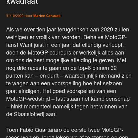
kwadraat
door
Marien Cahuzak
31/10/2020
Als we over tien jaar terugdenken aan 2020 zullen
weinigen er vrolijk van worden. Behalve MotoGP-
fans! Want juist in een jaar dat ellendig verloopt,
doen de MotoGP-coureurs er werkelijk alles aan
om ons de best mogelijke afleiding te geven. Met
nog drie races te gaan en de top-6 binnen 32
punten kan – en durft – waarschijnlijk niemand zich
te wagen aan een voorspelling hoe het seizoen
gaat eindigen. Het goed voorspellen van een
MotoGP-wedstrijd – laat staan het kampioenschap
– hinkt momenteel namelijk tegen het winnen van
de Staatslotterij aan.
Toen Fabio Quartararo de eerste twee MotoGP-
races won op Jerez leken we af te stomen op een