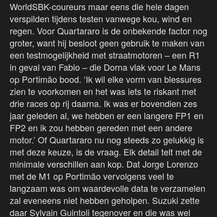
WorldSBK-coureurs maar eens die hele dagen
verspilden tijdens testen vanwege kou, wind en
regen. Voor Quartararo is de onbekende factor nog
groter, want hij besloot geen gebruik te maken van
een testmogelijkheid met straatmotoren – een R1
in geval van Fabio – die Dorna vlak voor Le Mans
op Portimão bood. ‘Ik wil elke vorm van blessures
zien te voorkomen en het was iets te riskant met
drie races op rij daarna. Ik was er bovendien zes
jaar geleden al, we hebben er een langere FP1 en
FP2 en ik zou hebben gereden met een andere
motor.’ Of Quartararo nu nog steeds zo gelukkig is
met deze keuze, is de vraag. Elk detail telt met de
minimale verschillen aan kop. Dat Jorge Lorenzo
met de M1 op Portimão vervolgens veel te
langzaam was om waardevolle data te verzamelen
zal eveneens niet hebben geholpen. Suzuki zette
daar Sylvain Guintoli tegenover en die was wel