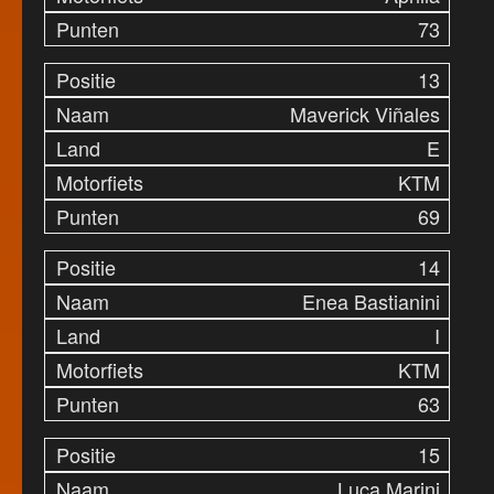
73
13
Maverick Viñales
E
KTM
69
14
Enea Bastianini
I
KTM
63
15
Luca Marini