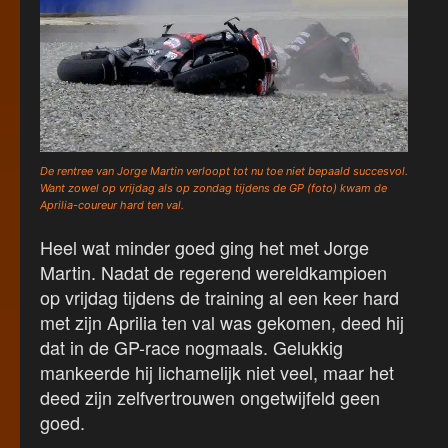
De rentree van Jorge Martin verloopt tot nu toe niet bepaald succesvol.
Want zowel op vrijdag als op zondag tijdens de GP (foto) kwam de
Aprilia-coureur hard ten val.
Heel wat minder goed ging het met Jorge
Martin. Nadat de regerend wereldkampioen
op vrijdag tijdens de training al een keer hard
met zijn Aprilia ten val was gekomen, deed hij
dat in de GP-race nogmaals. Gelukkig
mankeerde hij lichamelijk niet veel, maar het
deed zijn zelfvertrouwen ongetwijfeld geen
goed.