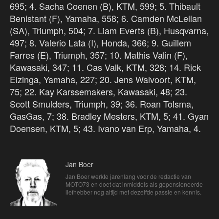
695; 4. Sacha Coenen (B), KTM, 599; 5. Thibault
Benistant (F), Yamaha, 558; 6. Camden McLellan
(SA), Triumph, 504; 7. Liam Everts (B), Husqvarna,
497; 8. Valerio Lata (I), Honda, 366; 9. Guillem
Farres (E), Triumph, 357; 10. Mathis Valin (F),
Kawasaki, 347; 11. Cas Valk, KTM, 328; 14. Rick
Elzinga, Yamaha, 227; 20. Jens Walvoort, KTM,
75; 22. Kay Karssemakers, Kawasaki, 48; 23.
Scott Smulders, Triumph, 39; 36. Roan Tolsma,
GasGas, 7; 38. Bradley Mesters, KTM, 5; 41. Gyan
Doensen, KTM, 5; 43. Ivano van Erp, Yamaha, 4.
Jan Boer
Jan Boer werkte jarenlang voor de redactie van
MOTO73 en doet dat inmiddels als gepensioneerde
liefhebber nog altijd met dezelfde passie en kennis.