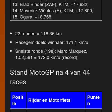
13. Brad Binder (ZAF), KTM, +17,632;
14. Maverick Viñales (E), KTM, +17,800;
15. Ogura, +18,758.
22 ronden = 118,36 km
Racegemiddeld winnaar: 171,1 km/u
Snelste ronde (19e): Marc Márquez,
1.52,561 = 172,0 km/u (record)
Stand MotoGP na 4 van 44
races
Posit
Punte
Rijder en Motorfiets
ie
n