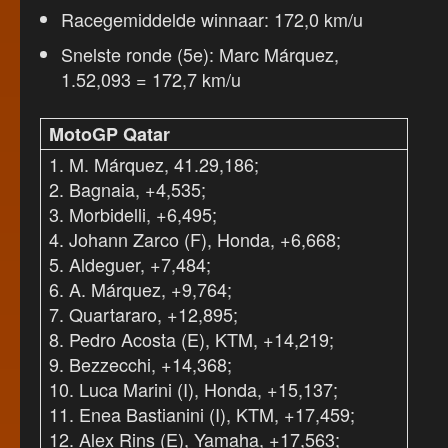
Racegemiddelde winnaar: 172,0 km/u
Snelste ronde (5e): Marc Márquez,
1.52,093 = 172,7 km/u
MotoGP Qatar
1. M. Márquez, 41.29,186;
2. Bagnaia, +4,535;
3. Morbidelli, +6,495;
4. Johann Zarco (F), Honda, +6,668;
5. Aldeguer, +7,484;
6. A. Márquez, +9,764;
7. Quartararo, +12,895;
8. Pedro Acosta (E), KTM, +14,219;
9. Bezzecchi, +14,368;
10. Luca Marini (I), Honda, +15,137;
11. Enea Bastianini (I), KTM, +17,459;
12. Alex Rins (E), Yamaha, +17,563;