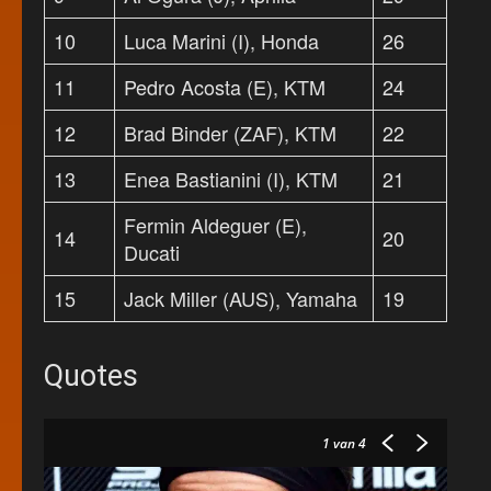
10
Luca Marini (I), Honda
26
11
Pedro Acosta (E), KTM
24
12
Brad Binder (ZAF), KTM
22
13
Enea Bastianini (I), KTM
21
Fermin Aldeguer (E),
14
20
Ducati
15
Jack Miller (AUS), Yamaha
19
Quotes
1
van 4