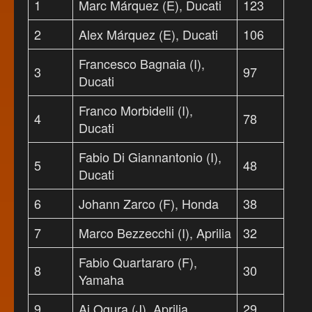
1
Marc Márquez (E), Ducati
123
2
Alex Márquez (E), Ducati
106
Francesco Bagnaia (I),
3
97
Ducati
Franco Morbidelli (I),
4
78
Ducati
Fabio Di Giannantonio (I),
5
48
Ducati
6
Johann Zarco (F), Honda
38
7
Marco Bezzecchi (I), Aprilia
32
Fabio Quartararo (F),
8
30
Yamaha
9
Ai Ogura (J), Aprilia
29