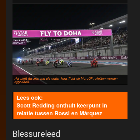
Maveri
Het blijft fascinerend als onder kunstlicht de MotoGP-raketten worden
Márque
afgevuurd.
werken
Scott Redding onthult keerpunt in
relatie tussen Rossi en Márquez
Blessureleed