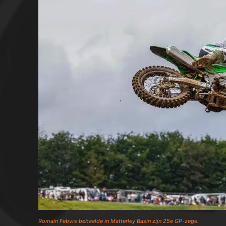
Romain Febvre behaalde in Matterley Basin zijn 25e GP-zege.