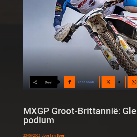
Facebook
X
Deel
MXGP Groot-Brittannië: Gle
podium
door
Jan Boer
23/06/2025