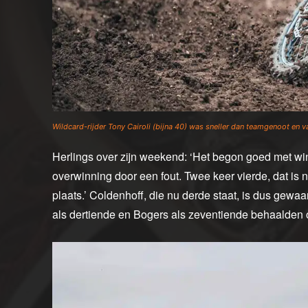
Wildcard-rijder Tony Cairoli (bijna 40) was sneller dan teamgenoot en 
Herlings over zijn weekend: ‘Het begon goed met win
overwinning door een fout. Twee keer vierde, dat is ni
plaats.’ Coldenhoff, die nu derde staat, is dus gew
als dertiende en Bogers als zeventiende behaalden 