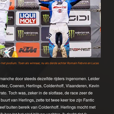
p het podium. Toen als winnaar, nu als derde achter Romain Febvre en Lucas
 manche door steeds dezelfde rijders ingenomen. Leider
ndez, Coenen, Herlings, Coldenhoff, Vlaanderen, Kevin
to. Toch was, zeker in de slotfase, de race zeer de
urt van Herlings, zette tot twee keer toe zijn Fantic
eef buiten bereik van Coldenhoff. Herlings mocht met