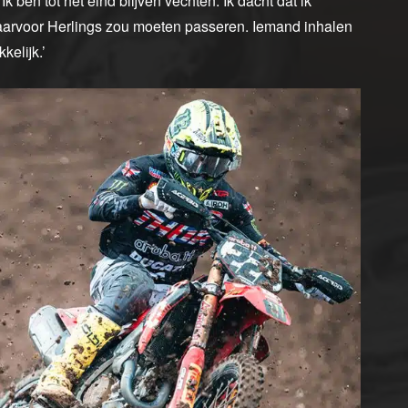
ben tot het eind blijven vechten. Ik dacht dat ik
daarvoor Herlings zou moeten passeren. Iemand inhalen
kelijk.’