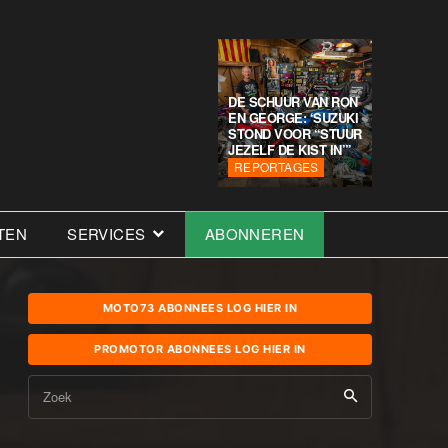
DE SCHUUR VAN RON
EN GEORGE: ‘SUZUKI
STOND VOOR “STUUR
JEZELF DE KIST IN”’
REPORTAGES
TEN
SERVICES
ABONNEREN
MOTO73 ABONNEES LOG HIER IN
PROMOTOR ABONNEES LOG HIER IN
Zoek