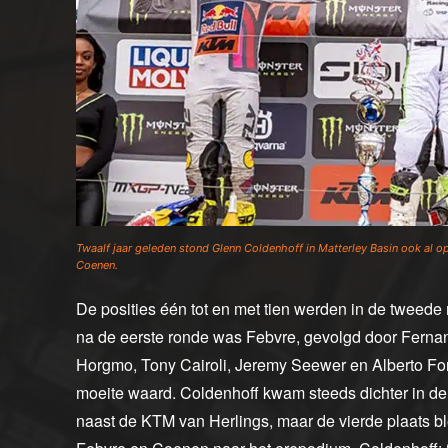
Twaalf jaar geleden stond Glenn Coldenhoff in Matterley Basin ook al o
Coenen.
De posities één tot en met tien werden in de tweede
na de eerste ronde was Febvre, gevolgd door Ferna
Horgmo, Tony Cairoli, Jeremy Seewer en Alberto Fora
moeite waard. Coldenhoff kwam steeds dichter in de bu
naast de KTM van Herlings, maar de vierde plaats bl