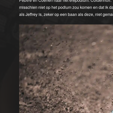
Febvre en Coenen naar het erepodium. Coldenhoff: ‘Ik 
misschien niet op het podium zou komen en dat ik 
als Jeffrey is, zeker op een baan als deze, niet gemak