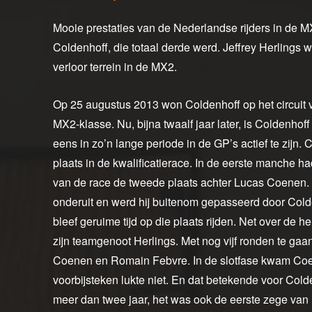
Mooie prestaties van de Nederlandse rijders in de
Coldenhoff, die totaal derde werd. Jeffrey Herlings 
verloor terrein in de MX2.
Op 25 augustus 2013 won Coldenhoff op het circuit v
MX2-klasse. Nu, bijna twaalf jaar later, is Coldenhoff
eens in zo’n lange periode in de GP’s actief te zijn
plaats in de kwalificatierace. In de eerste manche had
van de race de tweede plaats achter Lucas Coenen.
onderuit en werd hij buitenom gepasseerd door Cold
bleef geruime tijd op die plaats rijden. Net over de h
zijn teamgenoot Herlings. Met nog vijf ronden te gaa
Coenen en Romain Febvre. In de slotfase kwam Coen
voorbijsteken lukte niet. En dat betekende voor Cold
meer dan twee jaar, het was ook de eerste zege van 