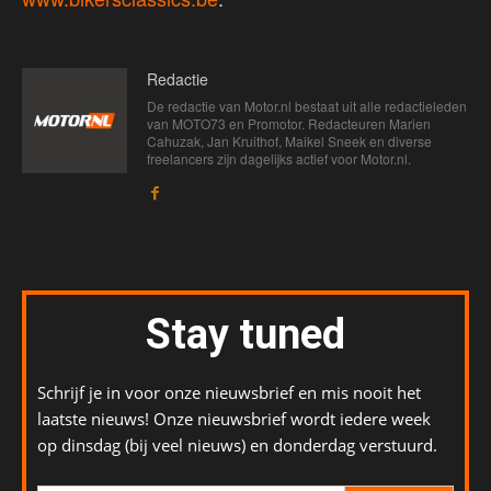
Redactie
De redactie van Motor.nl bestaat uit alle redactieleden
van MOTO73 en Promotor. Redacteuren Marien
Cahuzak, Jan Kruithof, Maikel Sneek en diverse
freelancers zijn dagelijks actief voor Motor.nl.
Stay tuned
Schrijf je in voor onze nieuwsbrief en mis nooit het
laatste nieuws! Onze nieuwsbrief wordt iedere week
op dinsdag (bij veel nieuws) en donderdag verstuurd.