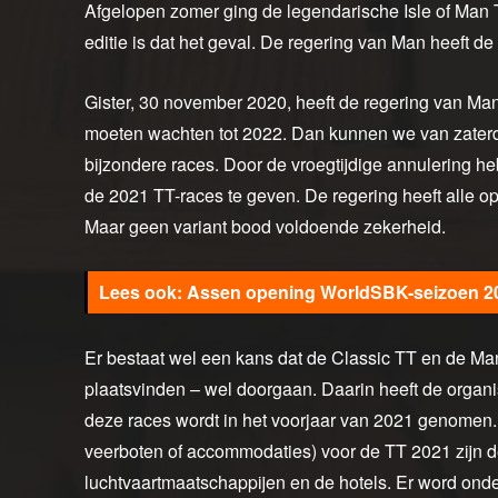
Afgelopen zomer ging de legendarische Isle of Man
editie is dat het geval. De regering van Man heeft d
Gister, 30 november 2020, heeft de regering van Ma
moeten wachten tot 2022. Dan kunnen we van zaterda
bijzondere races. Door de vroegtijdige annulering h
de 2021 TT-races te geven. De regering heeft alle opt
Maar geen variant bood voldoende zekerheid.
Assen opening WorldSBK-seizoen 2
Er bestaat wel een kans dat de Classic TT en de Ma
plaatsvinden – wel doorgaan. Daarin heeft de organis
deze races wordt in het voorjaar van 2021 genomen.
veerboten of accommodaties) voor de TT 2021 zijn d
luchtvaartmaatschappijen en de hotels. Er word onde