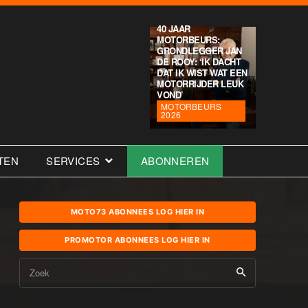
40 JAAR
MOTORBEURS:
GRONDLEGGER JAN
DE ROOY: ‘IK DACHT
DAT IK WIST WAT EEN
MOTORRIJDER LEUK
VOND’
MOTORBEURS
2026
TEN
SERVICES
ABONNEREN
MOTO73 ABONNEES LOG HIER IN
PROMOTOR ABONNEES LOG HIER IN
Zoek