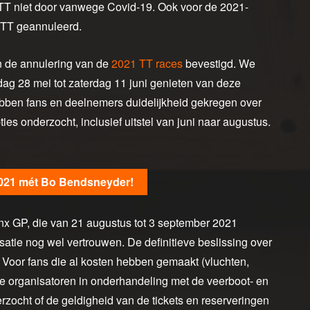
 TT niet door vanwege Covid-19. Ook voor de 2021-
e TT geannuleerd.
n de annulering van de
2021 TT races
bevestigd. We
g 28 mei tot zaterdag 11 juni genieten van deze
ebben fans en deelnemers duidelijkheid gekregen over
ies onderzocht, inclusief uitstel van juni naar augustus.
021 mét Bo Bendsneyder!
nx GP, die van 21 augustus tot 3 september 2021
atie nog wel vertrouwen. De definitieve beslissing over
 Voor fans die al kosten hebben gemaakt (vluchten,
e organisatoren in onderhandeling met de veerboot- en
rzocht of de geldigheid van de tickets en reserveringen