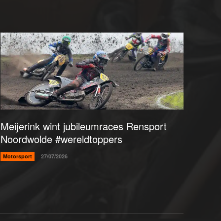
Meijerink wint jubileumraces Rensport
Noordwolde #wereldtoppers
Motorsport
27/07/2026