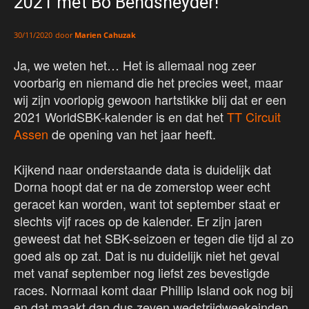
2021 mét Bo Bendsneyder!
door
Marien Cahuzak
30/11/2020
Ja, we weten het… Het is allemaal nog zeer
voorbarig en niemand die het precies weet, maar
wij zijn voorlopig gewoon hartstikke blij dat er een
2021 WorldSBK-kalender is en dat het
TT Circuit
Assen
de opening van het jaar heeft.
Kijkend naar onderstaande data is duidelijk dat
Dorna hoopt dat er na de zomerstop weer echt
geracet kan worden, want tot september staat er
slechts vijf races op de kalender. Er zijn jaren
geweest dat het SBK-seizoen er tegen die tijd al zo
goed als op zat. Dat is nu duidelijk niet het geval
met vanaf september nog liefst zes bevestigde
races. Normaal komt daar Phillip Island ook nog bij
en dat maakt dan dus zeven wedstrijdweekeinden