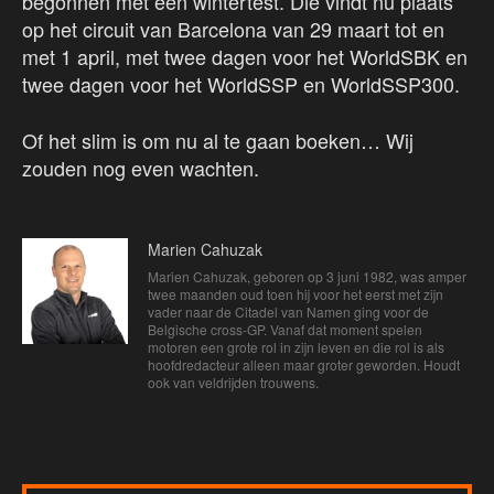
begonnen met een wintertest. Die vindt nu plaats
op het circuit van Barcelona van 29 maart tot en
met 1 april, met twee dagen voor het WorldSBK en
twee dagen voor het WorldSSP en WorldSSP300.
Of het slim is om nu al te gaan boeken… Wij
zouden nog even wachten.
Marien Cahuzak
Marien Cahuzak, geboren op 3 juni 1982, was amper
twee maanden oud toen hij voor het eerst met zijn
vader naar de Citadel van Namen ging voor de
Belgische cross-GP. Vanaf dat moment spelen
motoren een grote rol in zijn leven en die rol is als
hoofdredacteur alleen maar groter geworden. Houdt
ook van veldrijden trouwens.