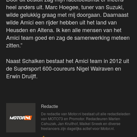
heel anders uit. Marc Hoegee, tuner van Suzuki,
wilde gelukkig graag met mij doorgaan. Daarnaast
wilde Amici een rijder hebben uit het land van
Heusden en Altena. Ik ken alle mensen van het
Amici team goed en zag de samenwerking meteen
zitten.”
Naast Schalken bestaat het Amici team in 2012 uit
de Supersport 600-coureurs Nigel Walraven en
Erwin Druijff.
Redactie
De redactie van Motor.nl bestaat uit alle redactieleden
van MOTO73 en Promotor. Redacteuren Marien
Cahuzak, Jan Kruithof, Maikel Sneek en diverse
freelancers zijn dagelijks actief voor Motor.nl.