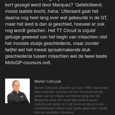
kort gezegd werd door Marquez? ‘Gefeliciteerd,
mooie laatste bocht, haha.’ Uiteraard gaat het
daarna nog heel lang over wat gebeurde in de GT,
maar het leed is dan al geschied, hoeveel er ook
nog wordt gelachen. Het TT Circuit is zojuist
getuige geweest van het begin van misschien niet
het mooiste stukje geschiedenis, maar zonder
twijfel wel het meest spraakmakende stuk
geschiedenis tussen misschien wel de twee beste
MotoGP-coureurs ooit.
Marien Cahuzak
Marien Cahuzak, geboren op 3 juni 1982, was amper
twee maanden oud toen hij voor het eerst met zijn
vader naar de Citadel van Namen ging voor de
Belgische cross-GP. Vanaf dat moment spelen
motoren een grote rol in zijn leven en die rol is als
hoofdredacteur alleen maar groter geworden. Houdt
ook van veldrijden trouwens.