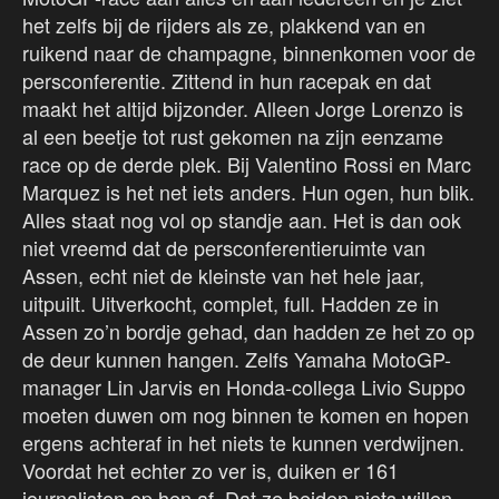
het zelfs bij de rijders als ze, plakkend van en
ruikend naar de champagne, binnenkomen voor de
persconferentie. Zittend in hun racepak en dat
maakt het altijd bijzonder. Alleen Jorge Lorenzo is
al een beetje tot rust gekomen na zijn eenzame
race op de derde plek. Bij Valentino Rossi en Marc
Marquez is het net iets anders. Hun ogen, hun blik.
Alles staat nog vol op standje aan. Het is dan ook
niet vreemd dat de persconferentieruimte van
Assen, echt niet de kleinste van het hele jaar,
uitpuilt. Uitverkocht, complet, full. Hadden ze in
Assen zo’n bordje gehad, dan hadden ze het zo op
de deur kunnen hangen. Zelfs Yamaha MotoGP-
manager Lin Jarvis en Honda-collega Livio Suppo
moeten duwen om nog binnen te komen en hopen
ergens achteraf in het niets te kunnen verdwijnen.
Voordat het echter zo ver is, duiken er 161
journalisten op hen af. Dat ze beiden niets willen