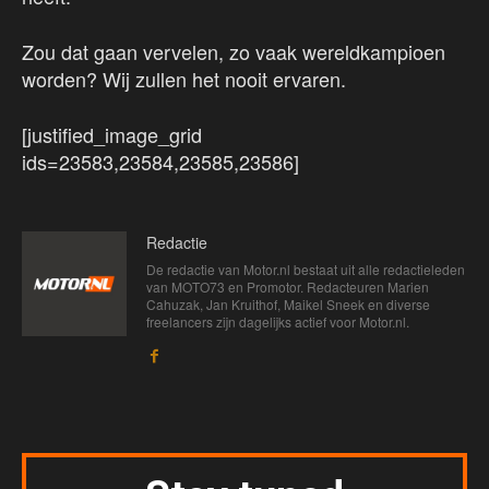
Zou dat gaan vervelen, zo vaak wereldkampioen
worden? Wij zullen het nooit ervaren.
[justified_image_grid
ids=23583,23584,23585,23586]
Redactie
De redactie van Motor.nl bestaat uit alle redactieleden
van MOTO73 en Promotor. Redacteuren Marien
Cahuzak, Jan Kruithof, Maikel Sneek en diverse
freelancers zijn dagelijks actief voor Motor.nl.