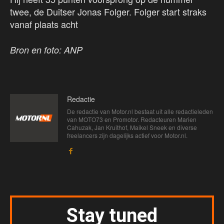
twee, de Duitser Jonas Folger. Folger start straks
vanaf plaats acht
Bron en foto: ANP
Redactie
De redactie van Motor.nl bestaat uit alle redactieleden
van MOTO73 en Promotor. Redacteuren Marien
Cahuzak, Jan Kruithof, Maikel Sneek en diverse
freelancers zijn dagelijks actief voor Motor.nl.
Stay tuned