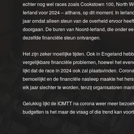
echter nog wel races zoals Cookstown 100, North W
Ierland voor 2024 – althans, op dit moment. In Ierland
jaar omdat alleen steun van de overheid ervoor heef
doorgaan. De buren van Noord-Ierland, die onder een
dezelfde financiële steun ontvangen.
Het zijn zeker moeilijke tijden. Ook in Engeland he
vergelijkbare financiële problemen, hoewel het eve
lijkt dat de race in 2024 ook zal plaatsvinden. Cor
bemoeilijkt en de financiële nasleep maakte het herst
elk jaar slechter te worden, tenzij organisatoren ma
Gelukkig lijkt de IOMTT na corona weer meer bezoek
budgetten is het maar de vraag of die trend kan voor