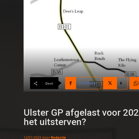
Facebook
X
Deel
Ulster GP afgelast voor 2024
het uitsterven?
door
Redactie
12/01/2024