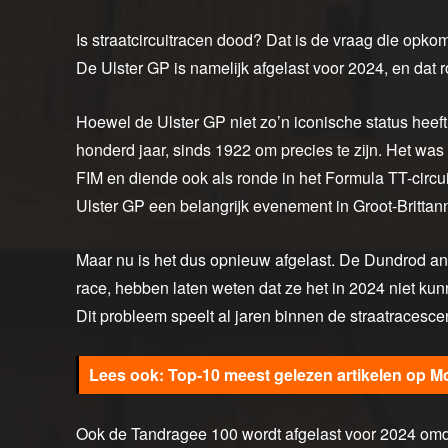
Is straatcircuitracen dood? Dat is de vraag die opko
De Ulster GP is namelijk afgelast voor 2024, en dat
Hoewel de Ulster GP niet zo’n iconische status heeft
honderd jaar, sinds 1922 om precies te zijn. Het was 
FIM en diende ook als ronde in het Formula TT-circuit
Ulster GP een belangrijk evenement in Groot-Brittanni
Maar nu is het dus opnieuw afgelast. De Dundrod and
race, hebben laten weten dat ze het in 2024 niet k
Dit probleem speelt al jaren binnen de straatracesce
Top-10 meest gelezen artikelen op M
Ook de Tandragee 100 wordt afgelast voor 2024 omd