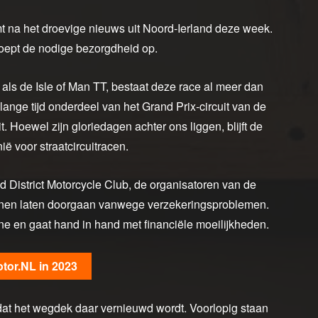
mt na het droevige nieuws uit Noord-Ierland deze week.
 roept de nodige bezorgdheid op.
 als de Isle of Man TT, bestaat deze race al meer dan
lange tijd onderdeel van het Grand Prix-circuit van de
. Hoewel zijn gloriedagen achter ons liggen, blijft de
ë voor straatcircuitracen.
 District Motorcycle Club, de organisatoren van de
unnen laten doorgaan vanwege verzekeringsproblemen.
ne en gaat hand in hand met financiële moeilijkheden.
otor.NL in 2023
at het wegdek daar vernieuwd wordt. Voorlopig staan