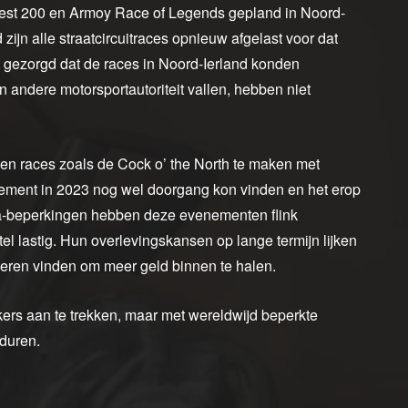
est 200 en Armoy Race of Legends gepland in Noord-
 zijn alle straatcircuitraces opnieuw afgelast voor dat
t gezorgd dat de races in Noord-Ierland konden
 andere motorsportautoriteit vallen, hebben niet
bben races zoals de Cock o’ the North te maken met
nement in 2023 nog wel doorgang kon vinden en het erop
ona-beperkingen hebben deze evenementen flink
el lastig. Hun overlevingskansen op lange termijn lijken
nieren vinden om meer geld binnen te halen.
ers aan te trekken, maar met wereldwijd beperkte
tduren.