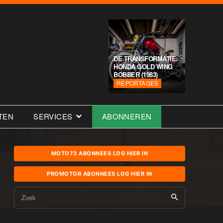
DE TRANSFORMATIE:
HONDA GOLD WING
BOBBER (1983)
REPORTAGES
TEN
SERVICES
ABONNEREN
MOTO73 ABONNEES LOG HIER IN
PROMOTOR ABONNEES LOG HIER IN
Zoek