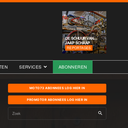
DE SCHUUR VAN…
JAAP SCHAAP
REPORTAGES
TEN
SERVICES
ABONNEREN
MOTO73 ABONNEES LOG HIER IN
PROMOTOR ABONNEES LOG HIER IN
Zoek