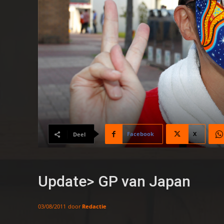
Facebook
X
Deel
Update> GP van Japan
door
Redactie
03/08/2011