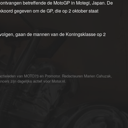
t ontvangen betreffende de MotoGP in Motegi, Japan. De
kkoord gegeven om de GP, die op 2 oktober staat
en volgen, gaan de mannen van de Koningsklasse op 2
redactieleden van MOTO73 en Promotor. Redacteuren Marien Cahuzak,
cers zijn dagelijks actief voor Motor.nl.