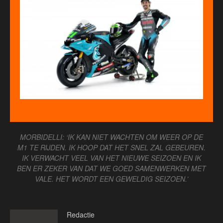
MORBIDELLI: ‘IK KAN NIET WACHTEN OM WEER OP DE
M1 TE RIJDEN. IK HOOP DAT HET SNEL ZAL GEBEUREN.
IK VERWACHT VEEL VAN HET NIEUWE SEIZOEN EN IK
BEN ER ZEKER VAN DAT WE GOED SAMENWERKEN MET
VALE. HET WORDT EEN GEWELDIG SEIZOEN.’
Redactie