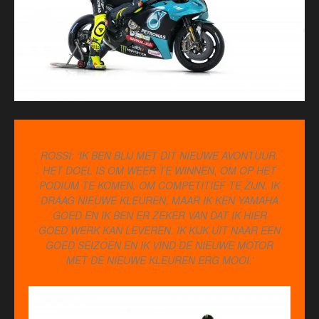
ROSSI: ‘IK BEN BLIJ MET DIT NIEUWE AVONTUUR.
HET DOEL IS OM WEER TE WINNEN, OM OP HET
PODIUM TE KOMEN, OM COMPETITIEF TE ZIJN. IK
DRAAG NIEUWE KLEUREN, MAAR IK KEN YAMAHA
GOED EN IK BEN ER ZEKER VAN DAT IK HIER
GOED WERK KAN LEVEREN. IK KIJK UIT NAAR EEN
GOED SEIZOEN EN IK VIND DE NIEUWE MOTOR
MET DE NIEUWE KLEUREN ERG MOOI.’