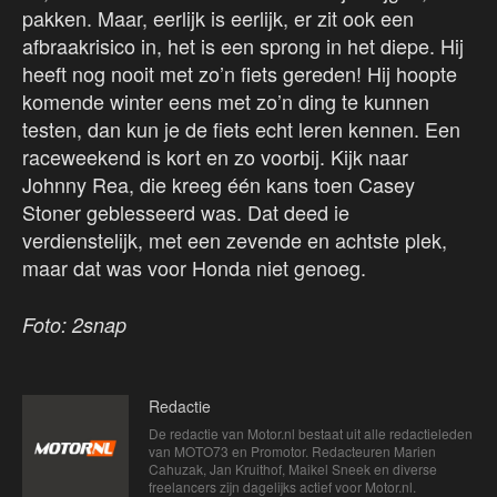
pakken. Maar, eerlijk is eerlijk, er zit ook een
afbraakrisico in, het is een sprong in het diepe. Hij
heeft nog nooit met zo’n fiets gereden! Hij hoopte
komende winter eens met zo’n ding te kunnen
testen, dan kun je de fiets echt leren kennen. Een
raceweekend is kort en zo voorbij. Kijk naar
Johnny Rea, die kreeg één kans toen Casey
Stoner geblesseerd was. Dat deed ie
verdienstelijk, met een zevende en achtste plek,
maar dat was voor Honda niet genoeg.
Foto: 2snap
Redactie
De redactie van Motor.nl bestaat uit alle redactieleden
van MOTO73 en Promotor. Redacteuren Marien
Cahuzak, Jan Kruithof, Maikel Sneek en diverse
freelancers zijn dagelijks actief voor Motor.nl.