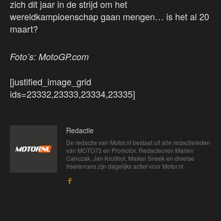
zich dit jaar in de strijd om het
wereldkampioenschap gaan mengen… is het al 20
maart?
Foto’s: MotoGP.com
[justified_image_grid
ids=23332,23333,23334,23335]
Redactie
De redactie van Motor.nl bestaat uit alle redactieleden
van MOTO73 en Promotor. Redacteuren Marien
Cahuzak, Jan Kruithof, Maikel Sneek en diverse
freelancers zijn dagelijks actief voor Motor.nl.