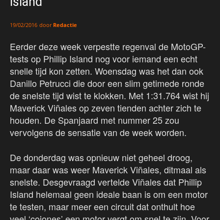
Island
door
Redactie
19/02/2016
Eerder deze week verpestte regenval de MotoGP-
tests op Phillip Island nog voor iemand een echt
snelle tijd kon zetten. Woensdag was het dan ook
Danillo Petrucci die door een slim getimede ronde
de snelste tijd wist te klokken. Met 1:31.764 wist hij
Maverick Viñales op zeven tienden achter zich te
houden. De Spanjaard met nummer 25 zou
vervolgens de sensatie van de week worden.
De donderdag was opnieuw niet geheel droog,
maar daar was weer Maverick Viñales, ditmaal als
snelste. Desgevraagd vertelde Viñales dat Phillip
Island helemaal geen ideale baan is om een motor
te testen, maar meer een circuit dat onthult hoe
veel ‘cojones’ een motor vergt om snel te zijn. Voor