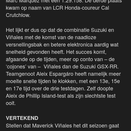
Marc Márquez met een 1:29.158. De derde plaats
kwam op naam van LCR Honda-coureur Cal
Crutchlow.
Het lijkt er dus op dat de combinatie Suzuki en
Viñales met de komst van de naadloze
versnellingsbak en betere elektronica aardig wat
snelheid gevonden heeft. Het succes komt,
afgaande op de tijden, meer op conto van – de
‘cojones’ van – Viñales dan de Suzuki GSX-RR.
Teamgenoot Aleix Espargáro heeft namelijk meer
moeite snelle tijden te klokken, met een 13e, 15e
en 17e tijd over de drie testdagen. Zelf doopte
Aleix de Phillip Island-test als zijn slechtste test
ooit.
VERTEKEND
Stellen dat Maverick Viñales het dit seizoen gaat