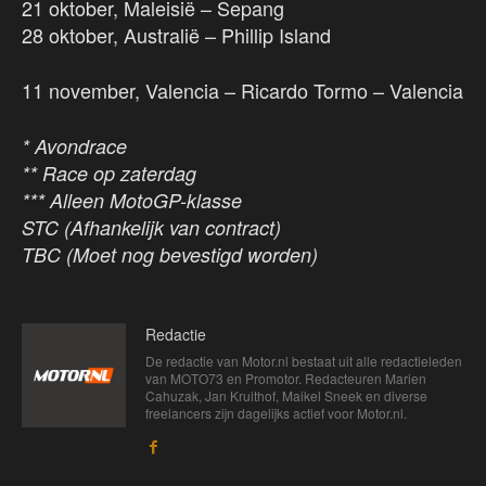
21 oktober, Maleisië – Sepang
28 oktober, Australië – Phillip Island
11 november, Valencia – Ricardo Tormo – Valencia
* Avondrace
** Race op zaterdag
*** Alleen MotoGP-klasse
STC (Afhankelijk van contract)
TBC (Moet nog bevestigd worden)
Redactie
De redactie van Motor.nl bestaat uit alle redactieleden
van MOTO73 en Promotor. Redacteuren Marien
Cahuzak, Jan Kruithof, Maikel Sneek en diverse
freelancers zijn dagelijks actief voor Motor.nl.