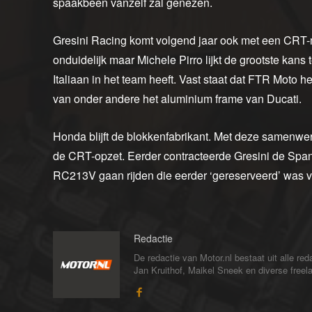
spaakbeen vanzelf zal genezen.
Gresini Racing komt volgend jaar ook met een CRT-m
onduidelijk maar Michele Pirro lijkt de grootste ka
Italiaan in het team heeft. Vast staat dat FTR Moto
van onder andere het aluminium frame van Ducati.
Honda blijft de blokkenfabrikant. Met deze samenwer
de CRT-opzet. Eerder contracteerde Gresini de Spanj
RC213V gaan rijden die eerder ‘gereserveerd’ was v
Redactie
De redactie van Motor.nl bestaat uit alle 
Jan Kruithof, Maikel Sneek en diverse freelan