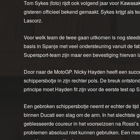
Tom Sykes (foto) rijdt ook volgend jaar voor Kawasak
gisteren officieel bekend gemaakt. Sykes krijgt als
Lascorz.
Voor welk team de twee gaan uitkomen is nog steed
basis in Spanje met veel ondersteuning vanuit de fabr
Supersport-team zijn maar een bevestiging hiervan la
Door naar de MotoGP. Nicky Hayden heeft een succe
schippersbotje in zijn rechter pols. De breuk ontstond
principe moet Hayden fit zijn voor de eerste test op S
Een gebroken schippersbotje neemt er echter de tijd
binnen Ducati een slag om de arm. In het slechtste 
geblesseerde coureur in het voorseizoen na Rossi’s s
problemen absoluut niet kunnen gebruiken. Een me