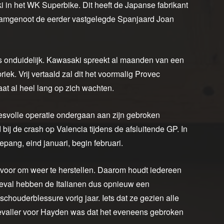
i in het WK Superbike. Dit heeft de Japanse fabrikant
 teamgenoot de eerder vastgelegde Spanjaard Joan
s onduidelijk. Kawasaki spreekt al maanden van een
iek. Vrij vertaald zal dit het voormalig Provec
at al heel lang op zich wachten.
svolle operatie ondergaan aan zijn gebroken
 bij de crash op Valencia tijdens de afsluitende GP. In
epang, eind januari, begin februari.
 voor om weer te herstellen. Daarom houdt iedereen
geval hebben de Italianen dus opnieuw een
chouderblessure vorig jaar. Iets dat ze gezien alle
evaller voor Hayden was dat het eveneens gebroken