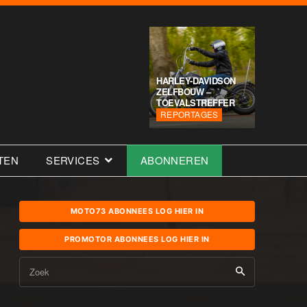
HARLEY-DAVIDSON
ZELFBOUW –
TOEVALSTREFFER
REPORTAGES
TEN
SERVICES
ABONNEREN
MOTO73 ABONNEES LOG HIER IN
PROMOTOR ABONNEES LOG HIER IN
Zoek