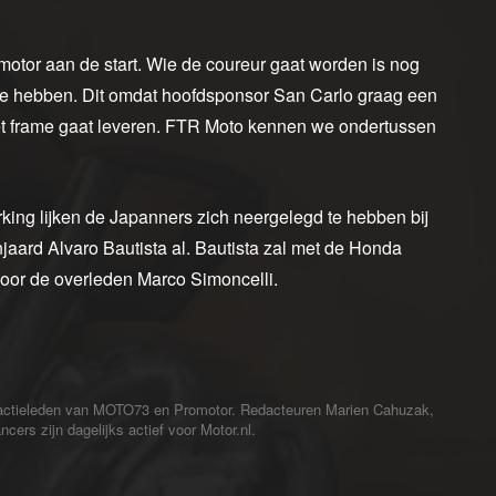
otor aan de start. Wie de coureur gaat worden is nog
ns te hebben. Dit omdat hoofdsponsor San Carlo graag een
 het frame gaat leveren. FTR Moto kennen we ondertussen
king lijken de Japanners zich neergelegd te hebben bij
aard Alvaro Bautista al. Bautista zal met de Honda
oor de overleden Marco Simoncelli.
redactieleden van MOTO73 en Promotor. Redacteuren Marien Cahuzak,
cers zijn dagelijks actief voor Motor.nl.