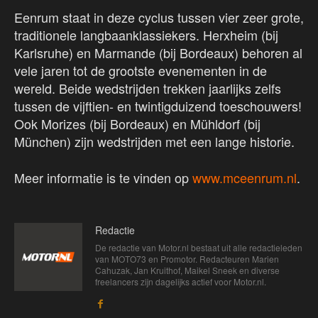
Eenrum staat in deze cyclus tussen vier zeer grote,
traditionele langbaanklassiekers. Herxheim (bij
Karlsruhe) en Marmande (bij Bordeaux) behoren al
vele jaren tot de grootste evenementen in de
wereld. Beide wedstrijden trekken jaarlijks zelfs
tussen de vijftien- en twintigduizend toeschouwers!
Ook Morizes (bij Bordeaux) en Mühldorf (bij
München) zijn wedstrijden met een lange historie.
Meer informatie is te vinden op
www.mceenrum.nl
.
Redactie
De redactie van Motor.nl bestaat uit alle redactieleden
van MOTO73 en Promotor. Redacteuren Marien
Cahuzak, Jan Kruithof, Maikel Sneek en diverse
freelancers zijn dagelijks actief voor Motor.nl.