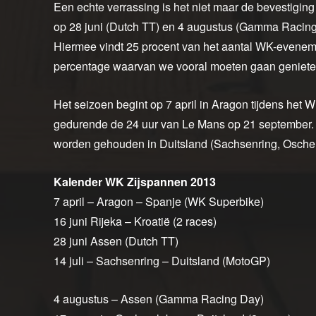
Een echte verrassing is het niet maar de bevestiging 
op 28 juni (Dutch TT) en 4 augustus (Gamma Racing
Hiermee vindt 25 procent van het aantal WK-eveneme
percentage waarvan we vooral moeten gaan geniete
Het seizoen begint op 7 april in Aragon tijdens het W
gedurende de 24 uur van Le Mans op 21 september. O
worden gehouden in Duitsland (Sachsenring, Oschers
Kalender WK Zijspannen 2013
7 april – Aragon – Spanje (WK Superbike)
16 juni Rijeka – Kroatië (2 races)
28 juni Assen (Dutch TT)
14 juli – Sachsenring – Duitsland (MotoGP)
4 augustus – Assen (Gamma Racing Day)