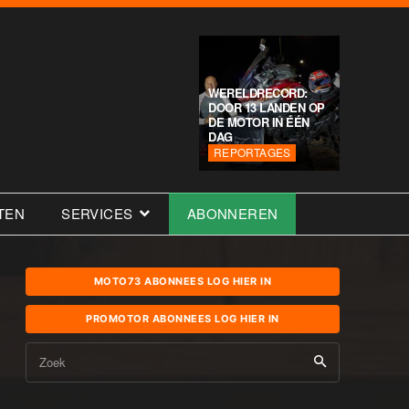
WERELDRECORD:
DOOR 13 LANDEN OP
DE MOTOR IN ÉÉN
DAG
REPORTAGES
TEN
SERVICES
ABONNEREN
MOTO73 ABONNEES LOG HIER IN
PROMOTOR ABONNEES LOG HIER IN
Zoek