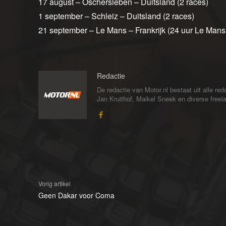
17 august – Oschersleben – Duitsland (2 races)
1 september – Schleiz – Duitsland (2 races)
21 september – Le Mans – Frankrijk (24 uur Le Mans
Redactie
De redactie van Motor.nl bestaat uit alle 
Jan Kruithof, Maikel Sneek en diverse freelan
Vorig artikel
Geen Dakar voor Coma