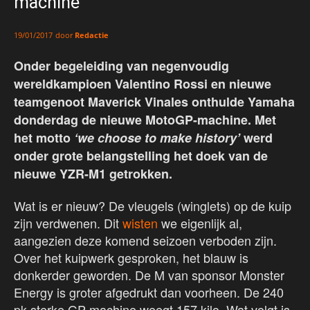
machine
door
Redactie
19/01/2017
Onder begeleiding van negenvoudig
wereldkampioen Valentino Rossi en nieuwe
teamgenoot Maverick Vinales onthulde Yamaha
donderdag de nieuwe MotoGP-machine. Met
het motto
‘we choose to make history’
werd
onder grote belangstelling het doek van de
nieuwe YZR-M1 getrokken.
Wat is er nieuw? De vleugels (winglets) op de kuip
zijn verdwenen. Dit
wisten
we eigenlijk al,
aangezien deze komend seizoen verboden zijn.
Over het kuipwerk gesproken, het blauw is
donkerder geworden. De M van sponsor Monster
Energy is groter afgedrukt dan voorheen. De 240
pk sterke GP-machine weegt 157 kilo. Wat volgt is