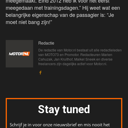
meegemaakt. Eind 2012 heb ik voor het eerst
meegedaan met trainingsdagen.” Hij weet wat een
belangrijke eigenschap van de passagier is: “Je
moet niet bang zijn!”
Redactie
De redactie van Motor.nl bestaat uit alle redactieleden
van MOTO73 en Promotor. Redacteuren Marien
Cahuzak, Jan Kruithof, Maikel Sneek en diverse
freelancers zijn dagelijks actief voor Motor.nl.
Stay tuned
Schrijf je in voor onze nieuwsbrief en mis nooit het