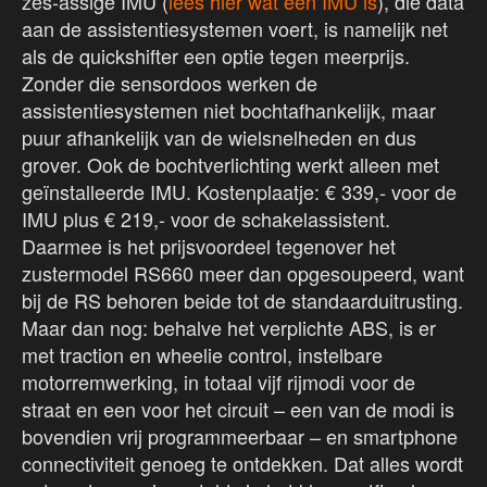
zes-assige IMU (
lees hier wat een IMU is
), die data
aan de assistentiesystemen voert, is namelijk net
als de quickshifter een optie tegen meerprijs.
Zonder die sensordoos werken de
assistentiesystemen niet bochtafhankelijk, maar
puur afhankelijk van de wielsnelheden en dus
grover. Ook de bochtverlichting werkt alleen met
geïnstalleerde IMU. Kostenplaatje: € 339,- voor de
IMU plus € 219,- voor de schakelassistent.
Daarmee is het prijsvoordeel tegenover het
zustermodel RS660 meer dan opgesoupeerd, want
bij de RS behoren beide tot de standaarduitrusting.
Maar dan nog: behalve het verplichte ABS, is er
met traction en wheelie control, instelbare
motorremwerking, in totaal vijf rijmodi voor de
straat en een voor het circuit – een van de modi is
bovendien vrij programmeerbaar – en smartphone
connectiviteit genoeg te ontdekken. Dat alles wordt