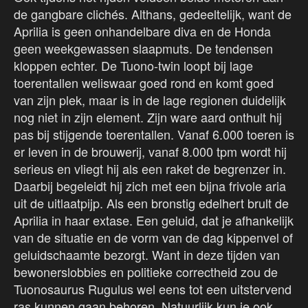
de gangbare clichés. Althans, gedeeltelijk, want de
Aprilia is geen onhandelbare diva en de Honda
geen weekgewassen slaapmuts. De tendensen
kloppen echter. De Tuono-twin loopt bij lage
toerentallen weliswaar goed rond en komt goed
van zijn plek, maar is in de lage regionen duidelijk
nog niet in zijn element. Zijn ware aard onthult hij
pas bij stijgende toerentallen. Vanaf 6.000 toeren is
er leven in de brouwerij, vanaf 8.000 tpm wordt hij
serieus en vliegt hij als een raket de begrenzer in.
Daarbij begeleidt hij zich met een bijna frivole aria
uit de uitlaatpijp. Als een bronstig edelhert brult de
Aprilia in haar extase. Een geluid, dat je afhankelijk
van de situatie en de vorm van de dag kippenvel of
geluidschaamte bezorgt. Want in deze tijden van
bewonerslobbies en politieke correctheid zou de
Tuonosaurus Rugulus wel eens tot een uitstervend
ras kunnen gaan behoren. Natuurlijk kun je ook