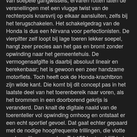
van soepele gangwissels, ervaren rotten laten de
versnellingen met een vlugge twist van de
rechterpols knarsvrij op elkaar aansluiten, zelfs bij
het terugschakelen. Het schakelgedrag van de
Honda is dus een Nirvana voor perfectionisten. De
vierpitter zelf loopt bij lage toeren lekker soepel,
hangt zeer precies aan het gas en bromt zonder
opwinding naar het gemeentehuis. De
vermogensafgifte is daarbij absoluut lineair en
berekenbaar; het is gewoon een zeer handzame
motorfiets. Toch heeft ook de Honda-krachtbron
zijn wilde kant. Die komt bij dit concept pas in het
laatste deel van het toerenbereik naar voren, als
het brommen in een doorborend gekrijs is
veranderd. Dan knalt de digitale naald van de
toerenteller vol opwinding omhoog en ontstaat er
een echt sportief gevoel. Dat gaat echter gepaard
met de nodige hoogfrequente trillingen, die vlotte