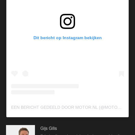
Dit bericht op Instagram bekijken
E
EN BERICHT GEDEELD DOOR MOTOR.NL (@MOTOR.NL_)
Gijs Gilis