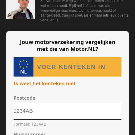
Zot ván alles wat op wielen staat, soms zot óp alles
wat wielen heeft. Rijdt het liefst met van die
tweewielige machines. Licht of zwaar, naakt of
aangekleed, traag of snel, als er maar iets leuk over te
vertellen is.