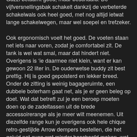
vijfversnellingsbak schakelt dankzij de verbeterde
schakelwals ook heel goed, met nog altijd ietwat
lange schakelwegen, maar wel soepel en trefzeker.
Ook ergonomisch voelt het goed. De voeten staan
net iets naar voren, zodat je comfortabel zit. De
tank is wel wat smal, maar dat hindert niet.
Overigens is ‘ie daarmee niet klein, want er kan
gewoon 22 liter in. De ouderwetse buddy zit best
prettig. Hij is goed gepolsterd en lekker breed.
Onder de zitting is weinig bagageruimte, een
dubbele boterham gaat net, als je er geen beleg op
doet. Wat dat betreft zul je een beroep moeten
doen op de zadeltassen uit de brede
accessoirerange als je meer wilt meenemen. Uit
diezelfde range kun je overigens ook hele chique
retro-gestijlde Arrow dempers bestellen, die het
geluid net even wat minder beschaafd maken, wat