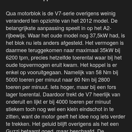
Qua motorblok is de V7-serie overigens weinig
veranderd ten opzichte van het 2012 model. De
belangrijkste aanpassing speelt in op het A2-
rijbewijs. Waar het oude model nog 37,5kW had, is
het blok nu iets anders afgesteld. Het vermogen is
daarmee teruggekomen naar maximaal 35kW bij
6200 tpm, precies hetzelfde toerental waar bij het
oude topvermogen eruit kwam. Het koppel is er
enkel op vooruitgegaan. Namelijk van 58 Nm bij
5000 toeren per minuut naar 60 Nm bij 2800
toeren per minuut. Iets hoger, maar bij een fors
lager toerental. Daardoor trekt de V7 heerlijk van
onderuit en lijkt er bij 4000 toeren per minuut
stiekem toch nog wel een klein eindschot in te
zitten, want de motor geeft het idee nog iets verder
te trekken. Het geluid blijft overigens als het een
Guzzi betaamt goed, maar beschaafd. De