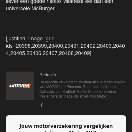
liever een goede risotto Milanese eet dan een
universele McBurger…
[justified_image_grid
ids=20398,20399,20400,20401,20402,20403,2040
4,20405,20406,20407,20408,20409]
Redactie
De redactie van Motor.nl bestaat uit alle redactieleden
van MOTO73 en Promotor. Redacteuren Marien
Cahuzak, Jan Kruithof, Maikel Sneek en diverse
freelancers zijn dagelijks actief voor Motor.nl.