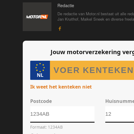
Redactie
De redactie van Motor.nl bestaat uit alle 
Jan Kruithof, Maikel Sneek en diverse freelan