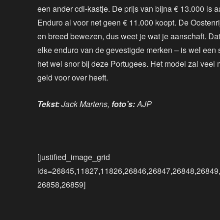
een ander cdi-kastje. De prijs van bijna € 13.000 is
Enduro al voor net geen € 11.000 koopt. De Oostenrij
en breed bewezen, dus weet je wat je aanschaft. Dat
elke enduro van de gevestigde merken – is wel een 
het wel snor bij deze Portugees. Het model zal veel
geld voor over heeft.
Tekst:
Jack Martens,
foto’s:
AJP
[justified_image_grid
ids=26845,11827,11826,26846,26847,26848,26849
26858,26859]