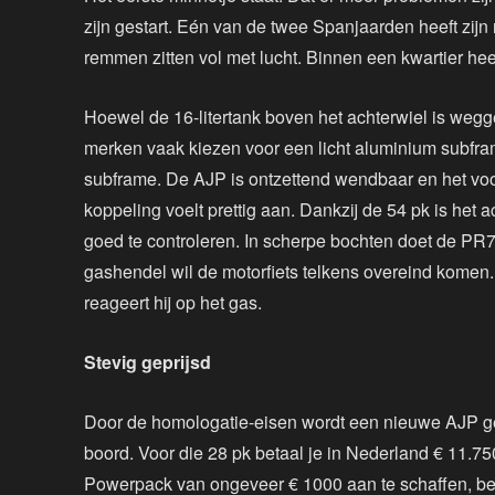
zijn gestart. Eén van de twee Spanjaarden heeft zij
remmen zitten vol met lucht. Binnen een kwartier hee
Hoewel de 16-litertank boven het achterwiel is wegg
merken vaak kiezen voor een licht aluminium subfra
subframe. De AJP is ontzettend wendbaar en het voo
koppeling voelt prettig aan. Dankzij de 54 pk is het 
goed te controleren. In scherpe bochten doet de PR
gashendel wil de motorfiets telkens overeind komen.
reageert hij op het gas.
Stevig geprijsd
Door de homologatie-eisen wordt een nieuwe AJP ge
boord. Voor die 28 pk betaal je in Nederland € 11.750
Powerpack van ongeveer € 1000 aan te schaffen, bes