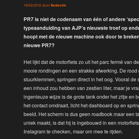
door
Redactie
14/02/2018
PR7 is niet de codenaam van één of andere ‘specia
typeaanduiding van AJP’s nieuwste troef op end
hoopt met de nieuwe machine ook door te breken
nieuwe PR7?
Het lijkt dat de motorfiets zo uit het parc fermé van d
mooie rondingen en een strakke afwerking. De rood
stuurklemmen, springen direct in het oog. Vooral de sm
een inhoud zou hebben van zestien liter, maar je vra
ingenieuze wijze is de grote tank onder het zitje en 
het contact omdraait, licht het dashboard op en spring
beeld. Het scherm is dus geen roadbook maar een tab
uniek maakt, is dat hij is ingebouwd in een motorfie
Instagram te checken, maar om mee te rijden.