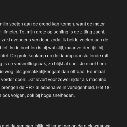
t mijn voeten aan de grond kan komen, want de motor
imeter. Tot mijn grote opluchting is de zitting zacht,
r zakt eveneens ver door, zodat ik beide voeten aan de
l. In de bochten is hij wat stijf, maar verder rijdt hij
abiel. De grote koplamp en de daarop aansluitende ruit
 is de versnellingsbak, zo blijkt al snel. Je moet hem
 de weg iets gemakkelijker gaat dan offroad. Eenmaal
verder open. Dat levert voor zowel rijder als machine
 brengen de PR7 allesbehalve in verlegenheid. Het 18-
iteloos volgen, ook bij hoge snelheden.
n met de remmen, blijkt bij terugkeer op de plek waar we