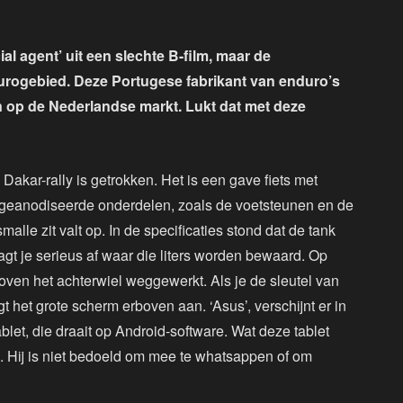
l agent’ uit een slechte B-film, maar de
urogebied. Deze Portugese fabrikant van enduro’s
 op de Nederlandse markt. Lukt dat met deze
e Dakar-rally is getrokken. Het is een gave fiets met
 geanodiseerde onderdelen, zoals de voetsteunen en de
alle zit valt op. In de specificaties stond dat de tank
agt je serieus af waar die liters worden bewaard. Op
boven het achterwiel weggewerkt. Als je de sleutel van
t het grote scherm erboven aan. ‘Asus’, verschijnt er in
let, die draait op Android-software. Wat deze tablet
ts. Hij is niet bedoeld om mee te whatsappen of om