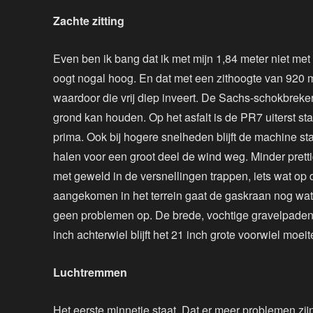
Zachte zitting
Even ben ik bang dat ik met mijn 1,84 meter niet me
oogt nogal hoog. En dat met een zithoogte van 920 mill
waardoor die vrij diep inveert. De Sachs-schokbreke
grond kan houden. Op het asfalt is de PR7 uiterst stabie
prima. Ook bij hogere snelheden blijft de machine st
halen voor een groot deel de wind weg. Minder prettig
met geweld in de versnellingen trappen, iets wat op
aangekomen in het terrein gaat de gaskraan nog wat 
geen problemen op. De brede, vochtige gravelpaden
inch achterwiel blijft het 21 inch grote voorwiel moe
Luchtremmen
Het eerste minnetje staat. Dat er meer problemen zij