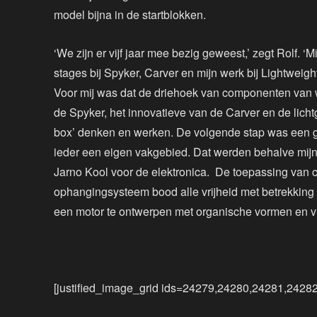
model bijna in de startblokken.
‘We zijn er vijf jaar mee bezig geweest,’ zegt Rolf. ‘
stages bij Spyker, Carver en mijn werk bij Lightwei
Voor mij was dat de driehoek van componenten van w
de Spyker, het innovatieve van de Carver en de lichtg
box’ denken en werken. De volgende stap was een
ieder een eigen vakgebied. Dat werden behalve mijn
Jarno Kool voor de elektronica. De toepassing van 
ophangingsysteem bood alle vrijheid met betrekking
een motor te ontwerpen met organische vormen en vloe
[justified_image_grid ids=24279,24280,24281,2428