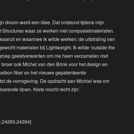
Mijn droom werd een idee. Dat ontstond tijdens mijn
ght Structures waar ze werken met composietmaterialen.
aaruit en waarmee ik wilde werken; de uitstraling van
ewicht materialen bij Lightweight. Ik wilde ‘outside the
 groep geestverwanten om me heen verzamelen met
 broer ook Michel van den Brink voor het design en
carbon fiber en het nieuwe gepatenteerde
 tot de vormgeving. De opdracht aan Michiel was om
iende lijnen. Niets mocht recht zijn.’
2,24283,24284]