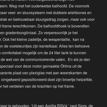
teem. Weg met het ouderwetse balhoofd. De voorvork
telbaar veer- en stuursysteem met dubbele wishbones en
strak en betrouwbaar stuurgedrag zorgen, maar ook voor
het frame terechtkomen. De balhoofdhoek is bovendien
 een gradenboogliniaal. Zo verpersoonlijk je het
. Ook het kleine zadeltje, de wespentaille, kan na
 de voetsteuntjes zijn kantelbaar. Alles ten behoeve
zo comfortabel mogelijk om de 24 liter tank te kunnen
an de wet van de communicerende vaten. En als je dan
e speciaal voor deze motor gemaakte Öhlins uit de
sparante plaat van plexiglas met aan weerskanten de
 en omgekeerd gepositioneerd doet zijn broertje hetzelfde.
or het verdelen van de krachten op het frame.
baar is gehouden. ‘Uit een Aprilla RSV4,’ zegt Sjors, de