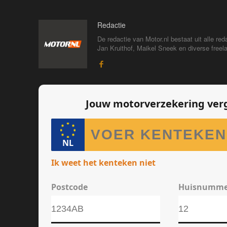
Redactie
De redactie van Motor.nl bestaat uit alle 
Jan Kruithof, Maikel Sneek en diverse freelan