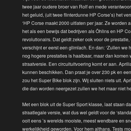
twee jaar oudere broer van Rolf en mede verantwoor
het geluid, (uit twee flinterdunne HP Corse’s) het v
‘HP Corse maakt 2000 uitlaten per jaar. Ze worden al
het als een bewijs dat bedrijven als Öhlins en HP Co
revolutionairs. Dat geldt zeker ook voor de prestati
verschijnt er eerst een glimlach. En dan: ‘Zullen w
nog hogere prestaties is haalbaar, maar dan komen wij
straatversie. Een circuituitvoering komt er aan. April
kunnen beschikken. Dan praat je over 230 pk en een
zou het Super Bike blok zijn. Wij sluiten niets uit. A
die dan worden neergezet zullen we het maar niet 
Met een blok uit de Super Sport klasse, laat staan d
straatlegale versie, wat dus wel geldt voor de ‘sta
ooit eens ’s werelds mooiste, meest wendbare en sn
werkelijkheid geworden. Voor hem althans. Tests moe