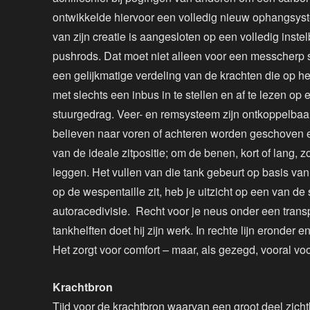
ontwikkelde hiervoor een volledig nieuw ophangsys
van zijn creatie is aangesloten op een volledig ins
pushrods. Dat moet niet alleen voor een messcherp 
een gelijkmatige verdeling van de krachten die op 
met slechts een inbus in te stellen en af te lezen op
stuurgedrag. Veer- en remsysteem zijn ontkoppelbaar
believen naar voren of achteren worden geschoven en
van de ideale zitpositie; om de benen, kort of lang, 
leggen. Het vullen van die tank gebeurt op basis v
op de wespentaille zit, heb je uitzicht op een van d
autoracedivisie. Recht voor je neus onder een tran
tankhelften doet hij zijn werk. In rechte lijn eronder
Het zorgt voor comfort – maar, als gezegd, vooral vo
Krachtbron
Tijd voor de krachtbron waarvan een groot deel zicht