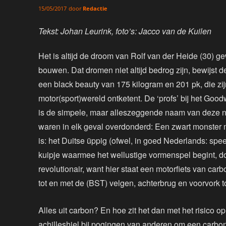
door
Redactie
15/05/2017
Tekst: Johan Leurink, foto’s: Jacco van de Kuilen
Het is altijd de droom van Rolf van der Heide (30) 
bouwen. Dat dromen niet altijd bedrog zijn, bewijst 
een black beauty van 175 kilogram en 201 pk, die zijns
motor(sport)wereld ontketent. De ‘profs’ bij het Go
is de simpele, maar alleszeggende naam van deze n
waren in elk geval overdonderd: Een zwart monster
is: het Duitse üppig (ofwel, in goed Nederlands: speels
kuipje waarmee het wellustige vormenspel begint, do
revolutionair, want hier staat een motorfiets van ca
tot en met de (BST) velgen, achterbrug en voorvork t
Alles uit carbon? En hoe zit het dan met het risico 
achilleshiel bij pogingen van anderen om een carb