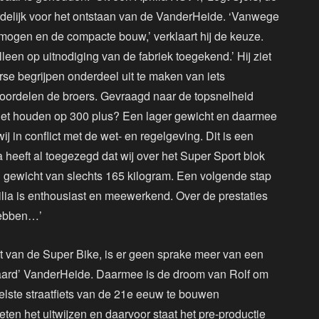
delijk voor het ontstaan van de VanderHeide. ‘Vanwege
ermogen en de compacte bouw,’ verklaart hij de keuze.
leen op uitnodiging van de fabriek toegekend.’ Hij ziet
rse begrijpen onderdeel uit te maken van iets
e, oordelen de broers. Gevraagd naar de topsnelheid
e het houden op 300 plus? Een lager gewicht en daarmee
 in conflict met de wet- en regelgeving. Dit is een
ia heeft al toegezegd dat wij over het Super Sport blok
 gewicht van slechts 165 kilogram. Een volgende stap
prilia is enthousiast en meewerkend. Over de prestaties
hebben…’
at van de Super Bike, is er geen sprake meer van een
ndaard’ VanderHeide. Daarmee is de droom van Rolf om
elste straatfiets van de 21e eeuw te bouwen
ten het uitwijzen en daarvoor staat het pre-productie