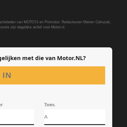
redactieleden van MOTO73 en Promotor. Redacteuren Marien Cahuzak,
cers zijn dagelijks actief voor Motor.nl.