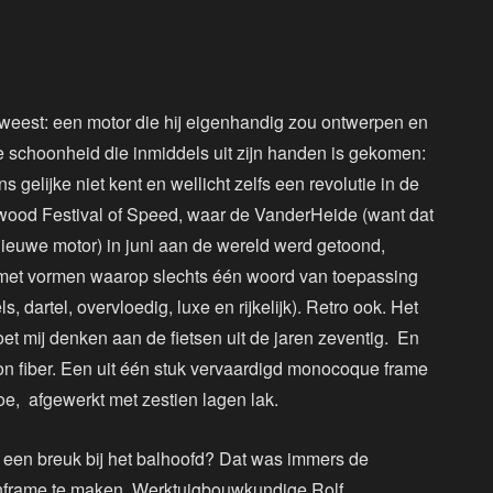
geweest: een motor die hij eigenhandig zou ontwerpen en
de schoonheid die inmiddels uit zijn handen is gekomen:
 gelijke niet kent en wellicht zelfs een revolutie in de
odwood Festival of Speed, waar de VanderHeide (want dat
ieuwe motor) in juni aan de wereld werd getoond,
 met vormen waarop slechts één woord van toepassing
, dartel, overvloedig, luxe en rijkelijk). Retro ook. Het
et mij denken aan de fietsen uit de jaren zeventig. En
rbon fiber. Een uit één stuk vervaardigd monocoque frame
oe, afgewerkt met zestien lagen lak.
op een breuk bij het balhoofd? Dat was immers de
onframe te maken. Werktuigbouwkundige Rolf