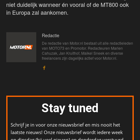
niet duidelijk wanneer én vooral of de MT800 ook
in Europa zal aankomen.
Redactie
De redactie van Motor.nl bestaat uit alle redactieleden
van MOTO73 en Promotor. Redacteuren Marien
Cahuzak, Jan Kruithof, Maikel Sneek en diverse
freelancers zijn dagelijks actief voor Motor.nl.
Stay tuned
Schrijf je in voor onze nieuwsbrief en mis nooit het
laatste nieuws! Onze nieuwsbrief wordt iedere week
op dinsdag (bij veel nieuws) en donderdag verstuurd.