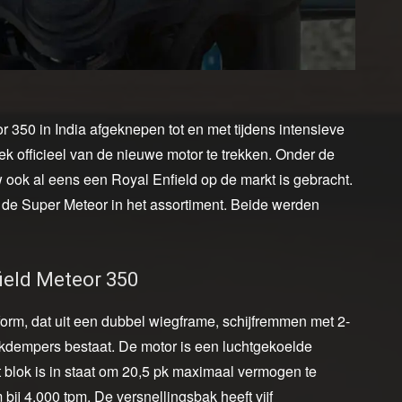
350 in India afgeknepen tot en met tijdens intensieve
oek officieel van de nieuwe motor te trekken. Onder de
ook al eens een Royal Enfield op de markt is gebracht.
n de Super Meteor in het assortiment. Beide werden
ield Meteor 350
rm, dat uit een dubbel wiegframe, schijfremmen met 2-
kdempers bestaat. De motor is een luchtgekoelde
t blok is in staat om 20,5 pk maximaal vermogen te
bij 4.000 tpm. De versnellingsbak heeft vijf