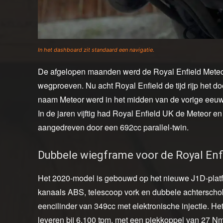
In het dashboard zit standaard een navigatie.
De afgelopen maanden werd de Royal Enfield Meteor 
wegproeven. Nu acht Royal Enfield de tijd rijp het d
naam Meteor werd in het midden van de vorige eeuw 
In de jaren vijftig had Royal Enfield UK de Meteor e
aangedreven door een 692cc parallel-twin.
Dubbele wiegframe voor de Royal Enf
Het 2020-model is gebouwd op het nieuwe J1D-platfo
kanaals ABS, telescoop vork en dubbele achterscho
eencilinder van 349cc met elektronische injectie. He
leveren bij 6.100 tpm, met een piekkoppel van 27 Nm 