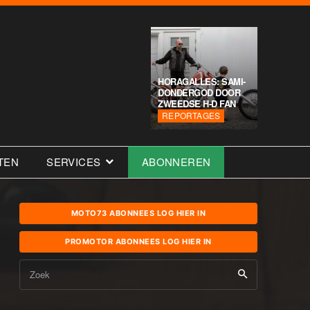
HORAGALLES: SAMI-
DONDERGOD DOOR
ZWEEDSE H-D FAN
REPORTAGES
TEN
SERVICES
ABONNEREN
MOTO73 ABONNEES LOG HIER IN
PROMOTOR ABONNEES LOG HIER IN
Zoek