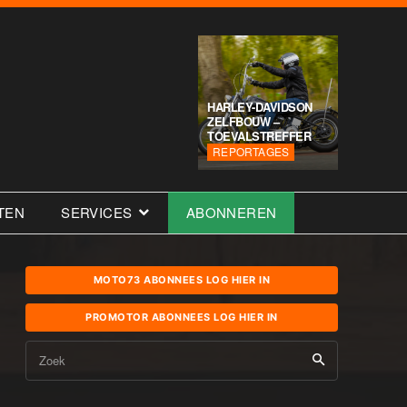
HARLEY-DAVIDSON
ZELFBOUW –
TOEVALSTREFFER
REPORTAGES
TEN
SERVICES
ABONNEREN
MOTO73 ABONNEES LOG HIER IN
PROMOTOR ABONNEES LOG HIER IN
Zoek