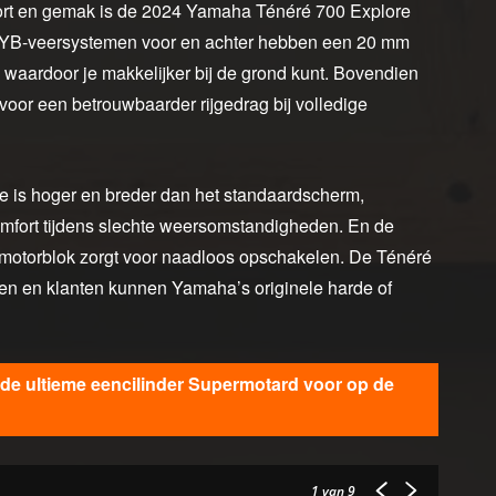
ort en gemak is de 2024 Yamaha Ténéré 700 Explore
e KYB-veersystemen voor en achter hebben een 20 mm
 waardoor je makkelijker bij de grond kunt. Bovendien
 voor een betrouwbaarder rijgedrag bij volledige
 is hoger en breder dan het standaardscherm,
omfort tijdens slechte weersomstandigheden. En de
2-motorblok zorgt voor naadloos opschakelen. De Ténéré
unen en klanten kunnen Yamaha’s originele harde of
de ultieme eencilinder Supermotard voor op de
1
van 9