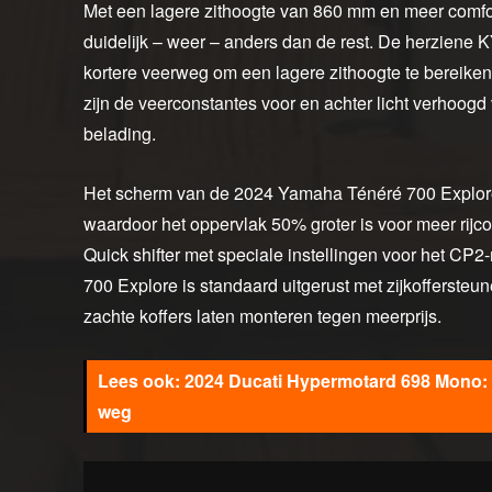
Met een lagere zithoogte van 860 mm en meer comf
duidelijk – weer – anders dan de rest. De herzien
kortere veerweg om een lagere zithoogte te bereiken
zijn de veerconstantes voor en achter licht verhoogd
belading.
Het scherm van de 2024 Yamaha Ténéré 700 Explore
waardoor het oppervlak 50% groter is voor meer rijc
Quick shifter met speciale instellingen voor het CP
700 Explore is standaard uitgerust met zijkofferste
zachte koffers laten monteren tegen meerprijs.
2024 Ducati Hypermotard 698 Mono: 
weg