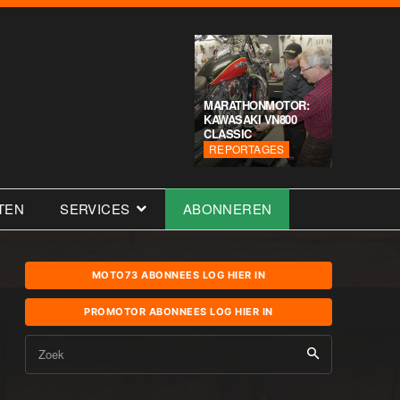
MARATHONMOTOR:
KAWASAKI VN800
CLASSIC
REPORTAGES
TEN
SERVICES
ABONNEREN
MOTO73 ABONNEES LOG HIER IN
PROMOTOR ABONNEES LOG HIER IN
Zoek