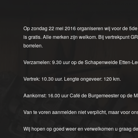
Dit is een ingestuurd persbericht. De redactie van MOTOR.nl is dus ni
graag op MOTOR.nl ziet? Dan mail je deze naar redactie@www.moto
Op zondag 22 mei 2016 organiseren wij voor de 5de 
is gratis. Alle merken zijn welkom. Bij vertrekpunt GR
borrelen.
Verzamelen: 9.30 uur op de Schapenweide Etten-Leu
Vertrek: 10.30 uur. Lengte ongeveer: 120 km.
Aankomst: 16.00 uur Café de Burgemeester op de Ma
Van te voren aanmelden niet verplicht, maar voor ons
Wij hopen op goed weer en verwelkomen u graag de