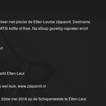
et verantwoordelijk voor de inhoud. Heb je zelf een persbericht dat je
r.nl.
keer met plezier de Etten-Leurse zijspanrit. Deelname
ATIS koffie of thee. Na afloop gezellig napraten en/of
r.
rkt Etten-Leur.
 wel leuk. www.zijspanrit.nl
 22ste mei 2016 op de Schapenweide te Etten-Leur.