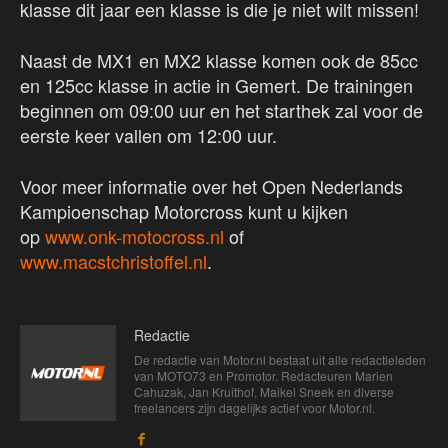
klasse dit jaar een klasse is die je niet wilt missen!
Naast de MX1 en MX2 klasse komen ook de 85cc
en 125cc klasse in actie in Gemert. De trainingen
beginnen om 09:00 uur en het starthek zal voor de
eerste keer vallen om 12:00 uur.
Voor meer informatie over het Open Nederlands
Kampioenschap Motorcross kunt u kijken
op
www.onk-motocross.nl
of
www.macstchristoffel.nl
.
Redactie
De redactie van Motor.nl bestaat uit alle redactieleden
van MOTO73 en Promotor. Redacteuren Marien
Cahuzak, Jan Kruithof, Maikel Sneek en diverse
freelancers zijn dagelijks actief voor Motor.nl.