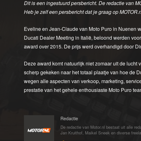
Dit is een ingestuurd persbericht. De redactie van M
Heb je zelf een persbericht dat je graag op MOTOR.
Eveline en Jean-Claude van Moto Puro in Nuenen ware
Ducati Dealer Meeting in Italië, beloond werden voo
award over 2015. De prijs werd overhandigd door Di
Deze award komt natuurlijk niet zomaar uit de lucht v
scherp gekeken naar het totaal plaatje van hoe de Du
wegen alle aspecten van verkoop, marketing, service
prestatie van het gehele enthousiaste Moto Puro t
Redactie
De redactie van Motor.nl bestaat uit alle 
Jan Kruithof, Maikel Sneek en diverse freelan