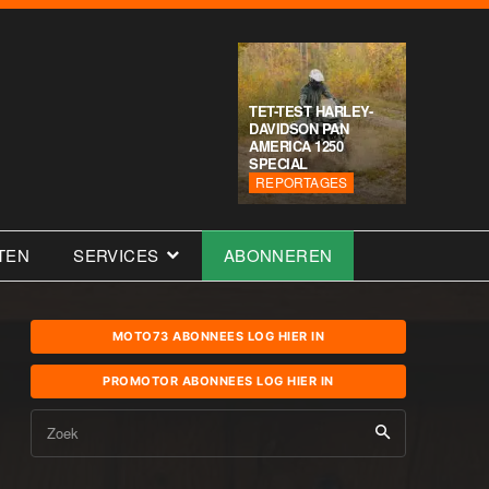
TET-TEST HARLEY-
DAVIDSON PAN
AMERICA 1250
SPECIAL
REPORTAGES
TEN
SERVICES
ABONNEREN
MOTO73 ABONNEES LOG HIER IN
PROMOTOR ABONNEES LOG HIER IN
Zoek