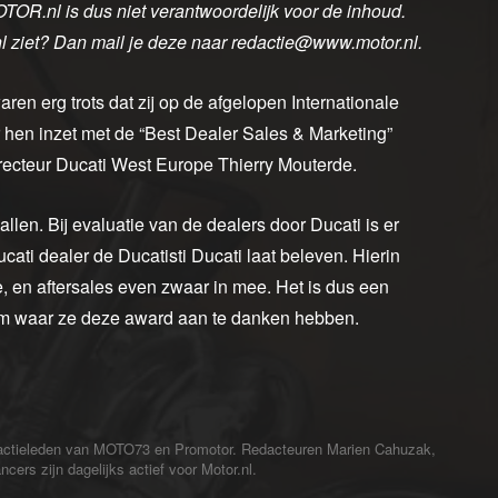
OTOR.nl is dus niet verantwoordelijk voor de inhoud.
nl ziet? Dan mail je deze naar redactie@www.motor.nl.
n erg trots dat zij op de afgelopen Internationale
r hen inzet met de “Best Dealer Sales & Marketing”
recteur Ducati West Europe Thierry Mouterde.
allen. Bij evaluatie van de dealers door Ducati is er
cati dealer de Ducatisti Ducati laat beleven. Hierin
, en aftersales even zwaar in mee. Het is dus een
eam waar ze deze award aan te danken hebben.
redactieleden van MOTO73 en Promotor. Redacteuren Marien Cahuzak,
cers zijn dagelijks actief voor Motor.nl.