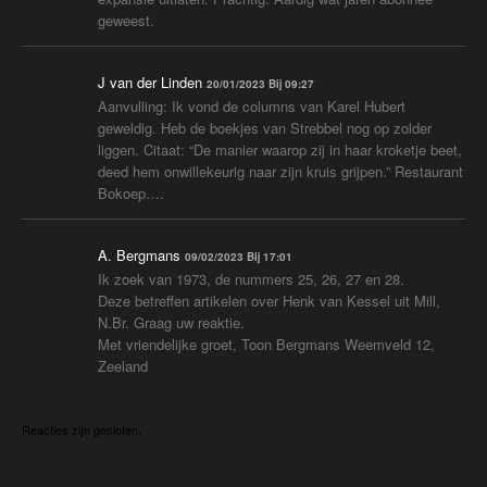
geweest.
J van der Linden
20/01/2023 Bij 09:27
Aanvulling: Ik vond de columns van Karel Hubert
geweldig. Heb de boekjes van Strebbel nog op zolder
liggen. Citaat: “De manier waarop zij in haar kroketje beet,
deed hem onwillekeurig naar zijn kruis grijpen.” Restaurant
Bokoep….
A. Bergmans
09/02/2023 Bij 17:01
Ik zoek van 1973, de nummers 25, 26, 27 en 28.
Deze betreffen artikelen over Henk van Kessel uit Mill,
N.Br. Graag uw reaktie.
Met vriendelijke groet, Toon Bergmans Weemveld 12,
Zeeland
Reacties zijn gesloten.