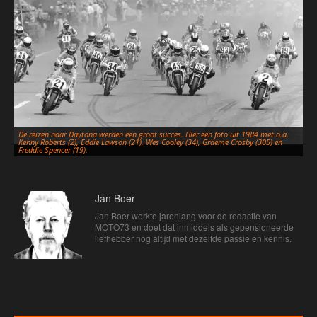
De reizen naar Daytona werden een groot succes. Hier een foto uit 1984 met o.a.
Kenny Roberts (2), Eddie Lawson (21), Wes Cooley (34), Graeme Crosby (305) en
Freddie Spencer (19).
Jan Boer
Jan Boer werkte jarenlang voor de redactie van
MOTO73 en doet dat inmiddels als gepensioneerde
liefhebber nog altijd met dezelfde passie en kennis.