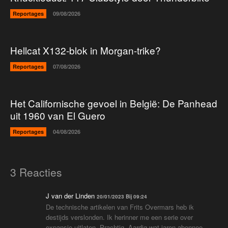
Reportages
09/08/2026
Hellcat X132-blok in Morgan-trike?
Reportages
07/08/2026
Het Californische gevoel in België: De Panhead
uit 1960 van El Guero
Reportages
04/08/2026
3 Reacties
J van der Linden
20/01/2023 Bij 09:24
De technische artikelen van Frits Overmars heb ik
destijds verslonden. Ik herinner me een serie over
expansie uitlaten. Prachtig. Aardig wat jaren abonnee