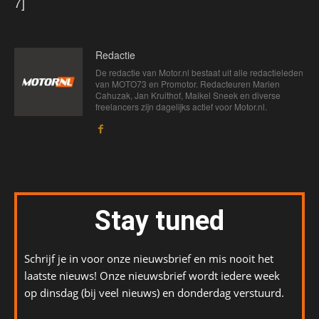
7]
Redactie
De redactie van Motor.nl bestaat uit alle redactieleden
van MOTO73 en Promotor. Redacteuren Marien
Cahuzak, Jan Kruithof, Maikel Sneek en diverse
freelancers zijn dagelijks actief voor Motor.nl.
Stay tuned
Schrijf je in voor onze nieuwsbrief en mis nooit het
laatste nieuws! Onze nieuwsbrief wordt iedere week
op dinsdag (bij veel nieuws) en donderdag verstuurd.