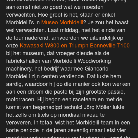
aankomst niet zo goed wat we moesten
verwachten. Hoe groot is het, staan er enkel
Morbidelli’s in
Museo Morbidelli
? Je zou het haast
wel verwachten. Laat middag, met het einde van
de tour naderend, arriveerden we uiteindelijk op
onze
Kawasaki W800 en Triumph Bonneville T100
bij het museum, dat vroeger diende als de
fabriekshallen van Morbidelli Woodworking
machinery, het bedrijf waarmee Giancarlo
Morbidelli zijn centen verdiende. Dat lukte hem
aardig, waardoor hij op die manier ook kon werken
aan een droom die paste bij zijn grootste passie,
motorracen. Hij begon een raceteam en met de
komst van begenadigd technici Jörg Möller lukte
het zelfs om titels op mondiaal niveau te
veroveren. In totaal wist het Morbidelli-team in een
korte periode in de jaren zeventig maar liefst vier
wereldkampioenschappen op te eisen, in zowel de