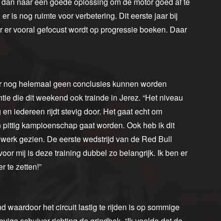
en dan naar een goede oplossing om de motor goed af te
er is nog ruimte voor verbetering. Dit eerste jaar bij
r er vooral gefocust wordt op progressie boeken. Daar
 er nog helemaal geen conclusies kunnen worden
ntie die dit weekend ook trainde in Jerez. “Het niveau
en iedereen rijdt stevig door. Het gaat echt om
 pittig kampioenschap gaat worden. Ook heb ik dit
werk gezien. De eerste wedstrijd van de Red Bull
r mij is deze training dubbel zo belangrijk. Ik ben er
 te zetten!”
 waardoor het circuit lastig te rijden is op sommige
evige schuiver richting de grindbak. “Ik voelde dat de