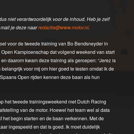
dus niet verantwoordelijk voor de inhoud. Heb je zelf
 mail je deze naar
redactie@www.motor.nl
.
el voor de tweede training van Bo Bendsneyder in
ns Open Kampioenschap dat volgend weekend van start
em en daarom kwam deze training als geroepen: “Jerez is
s belangrijk voor mij om hier goed te testen omdat ik de
t Spaans Open rijden kennen deze baan als hun
g op het tweede trainingsweekend met Dutch Racing
afstelling van de motor. Hoewel het team wel al data
naf het begin starten en de baan verkennen. Met de
aar ingespeeld en dat is goed. Ik moet duidelijk