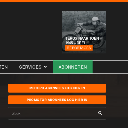
TERUG NAAR TOEN –
1945 – DEEL 1
REPORTAGES
TEN
SERVICES
ABONNEREN
MOTO73 ABONNEES LOG HIER IN
PROMOTOR ABONNEES LOG HIER IN
Zoek