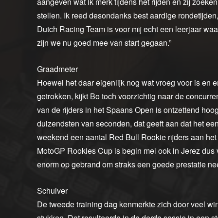
aangeven wat ik merk tijdens het rijden en zij zoek
stellen. Ik reed desondanks best aardige rondetijden, 
Dutch Racing Team is voor mij echt een leerjaar waa
zijn we nu goed mee van start gegaan.”
Graadmeter
Hoewel het daar eigenlijk nog wat vroeg voor is en
getrokken, kijkt Bo toch voorzichtig naar de concurre
van de rijders in het Spaans Open is ontzettend hoog 
duizendsten van seconden, dat geeft aan dat het een
weekend een aantal Red Bull Rookie rijders aan het 
MotoGP Rookies Cup is begin mei ook in Jerez dus voo
enorm op gebrand om straks een goede prestatie neer
Schuiver
De tweede training dag kenmerkte zich door veel wind
stukken. Dat resulteerde in de derde sessie in een st