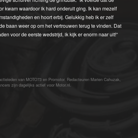
tor kwam waardoor ik hard onderuit ging. Ik kan mezelf
mstandigheden en hoort erbij. Gelukkig heb ik er zelf
 de baan weer op om het vertrouwen terug te vinden. Dat
den voor de eerste wedstrijd, ik kijk er enorm naar uit!”
redactieleden van MOTO73 en Promotor. Redacteuren Marien Cahuzak,
cers zijn dagelijks actief voor Motor.nl.