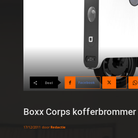
Facebook
X
Deel
Boxx Corps kofferbrommer
door
Redactie
17/12/2011