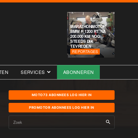
MARATHONMOTOR
BMW R 1200 RT: NA
200.000 KM NOG
STEEDS DIK
TEVREDEN
REPORTAGES
TEN
SERVICES
ABONNEREN
MOTO73 ABONNEES LOG HIER IN
PROMOTOR ABONNEES LOG HIER IN
Zoek