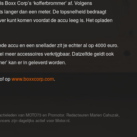
is Boxx Corp’s ‘kofferbrommer’ af. Volgens
ts langer dan een meter. De topsnelheid bedraagt
r ver kunt komen voordat de accu leeg is. Het opladen
ede accu en een snellader zit je echter al op 4000 euro.
l meer accessoires verkrijgbaar. Datzelfde geldt ook
mer’ kan er in geleverd worden.
of op
www.boxxcorp.com
.
redactieleden van MOTO73 en Promotor. Redacteuren Marien Cahuzak,
cers zijn dagelijks actief voor Motor.nl.