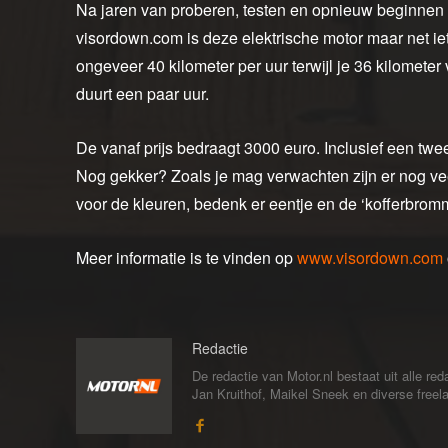
Na jaren van proberen, testen en opnieuw beginnen 
visordown.com is deze elektrische motor maar net ie
ongeveer 40 kilometer per uur terwijl je 36 kilomete
duurt een paar uur.
De vanaf prijs bedraagt 3000 euro. Inclusief een twe
Nog gekker? Zoals je mag verwachten zijn er nog vee
voor de kleuren, bedenk er eentje en de ‘kofferbrom
Meer informatie is te vinden op
www.visordown.com
Redactie
De redactie van Motor.nl bestaat uit alle 
Jan Kruithof, Maikel Sneek en diverse freelan