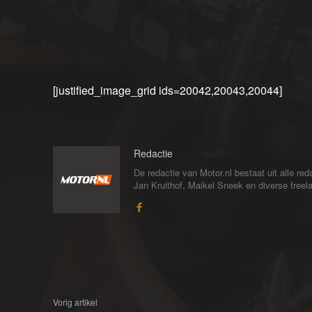
[justified_image_grid ids=20042,20043,20044]
Redactie
De redactie van Motor.nl bestaat uit alle 
Jan Kruithof, Maikel Sneek en diverse freelan
Vorig artikel