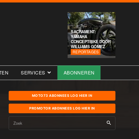
SACRAMENT:
YAMAHA
CONCEPTBIKE DOOR
WILLIAMS GÓMEZ
REPORTAGES
TEN
SERVICES
ABONNEREN
MOTO73 ABONNEES LOG HIER IN
PROMOTOR ABONNEES LOG HIER IN
Zoek