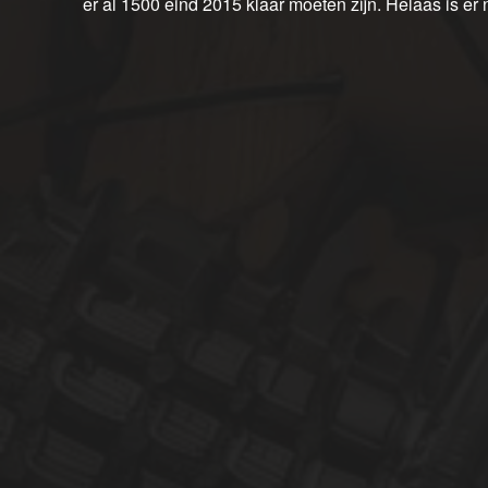
er al 1500 eind 2015 klaar moeten zijn. Helaas is er 