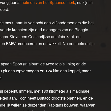
orig jaar al
helmen van het Spaanse merk
, nu zijn in
eerd.
t de merknaam is verkocht aan vijf ondernemers die het
uwende krachten zijn oud-managers van de Piaggio-
gna-Steyr; een Oostenrijkse autofabrikant- en
i en BMW produceren en ontwikkelt. Na een helmenlijn
apitan Sport (in album de twee foto’s links) en de
 53 pk aan topvermogen en 124 Nm aan koppel, maar
d.
ij beperkt. Immers, met 180 kilometer als maximale
feiten aan. Toch heeft Bultaco grootste plannen, en de
eindelijk willen ze duizenden Rapitans bouwen, waarvan