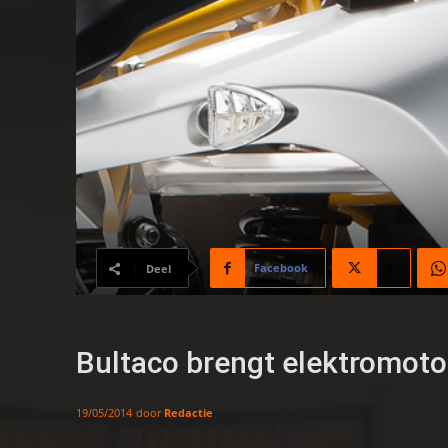
Facebook
X
Deel
Bultaco brengt elektromoto
door
Redactie
19/05/2014