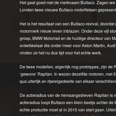
Het gaat goed met de merknaam Bultaco. Zagen we v
Londen twee nieuwe Bultaco-motorfietsen gepresent
Het is het resultaat van een Bultaco-revival, doorda
motormerk nieuw leven inblazen. Onder deze vijf st
groep, BMW Motorrad en de huidige directeur van Ma
ontwikkelaar die onder meer voor Aston Martin, Aud
vinden ze het nu dus tijd voor het echte werk.
De twee modellen, eigenlijk nog prototypes, zijn de R
‘gewone’ Rapitan. In wezen dezelfde motoren, met
qua uiterlijk en rijwielgedeelte van elkaar verschillen
De actieradius van de riemaangedreven Rapitan is vr
actieradius loopt Bultaco een klein beetje achter de 
echte productie moet al in 2015 van start gaan. Uit