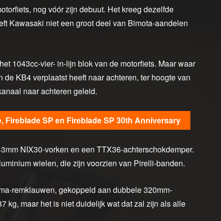
torfiets, nog vóór zijn debuut. Het kreeg dezelfde
eft Kawasaki niet een groot deel van Bimota-aandelen
t 1043cc-vier- in-lijn blok van de motorfiets. Maar waar
n de KB4 verplaatst heeft naar achteren, ter hoogte van
 kanaal naar achteren geleid.
Fireblade SP en Fireblade SP 30th Anniversary
T 43mm NIX30-vorken en een TTX36-achterschokdemper.
inium wielen, die zijn voorzien van Pirelli-banden.
ema-remklauwen, gekoppeld aan dubbele 320mm-
g, maar het is niet duidelijk wat dat zal zijn als alle