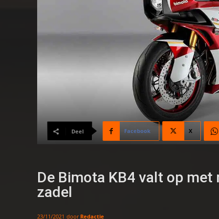
Facebook
X
Deel
De Bimota KB4 valt op met r
zadel
door
Redactie
23/11/2021