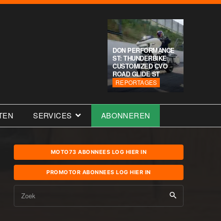
DON PERFORMANCE
ST: THUNDERBIKE
CUSTOMIZED CVO
ROAD GLIDE ST
REPORTAGES
TEN
SERVICES
ABONNEREN
MOTO73 ABONNEES LOG HIER IN
PROMOTOR ABONNEES LOG HIER IN
Zoek