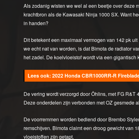
Als zodanig wisten we wel al een beetje over deze mo
krachtbron als de Kawasaki Ninja 1000 SX. Want he
in handen?
Dit betekent een maximaal vermogen van 142 pk uit he
we echt nat van worden, is dat Bimota de radiator va
het zadel. De koelvloeistof wordt via een gigantisch
2022 Honda CBR1000RR-R Fireblade, 
De vering wordt verzorgd door Öhlins, met FG R&
Deze onderdelen zijn verbonden met OZ gesmede alum
De voorremmen worden bediend door Brembo Styl
remschijven. Bimota claimt een droog gewicht van 187 k
vloeistoffen zijn getapt.